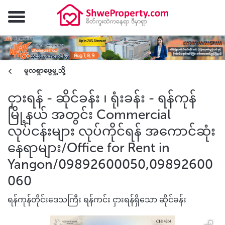
မူလရှာဖွေမှု့သို့
ငှားရန် - ဆိုင်ခန်း ၊ ရုံးခန်း - ရန်ကုန်
မြို့နယ် အတွင်း Commercial
လုပ်ငန်းများ လုပ်ကိုင်ရန် အကောင်ဆုံး
နေရာများ/Office for Rent in
Yangon/09892600050,09892600
060
ရန်ကုန်တိုင်းဒေသကြီး ရန်ကင်း ငှားရန်ရှိသော ဆိုင်ခန်း