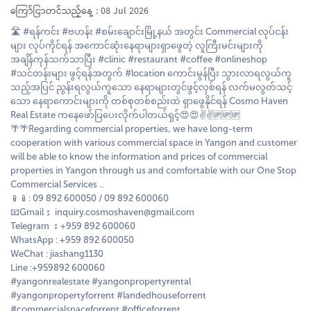
ကြော်ငြာတင်သည့်နေ့ : 08 Jul 2026
🛣 #ရန်ကင်း #ဗဟန်း #စမ်းချောင်းမြို့နယ် အတွင်း Commercial လုပ်ငန်း
များ လုပ်ကိုင်ရန် အကောင်ဆုံးနေရာများရှာဖွေတဲ့ လူကြီးမင်းများကို
အချိန်ကုန်သက်သာပြီး #clinic #restaurant #coffee #onlineshop
#သင်တန်းများ ဖွင့်ရန်အတွက် #location ကောင်းမွန်ပြီး သွားလာရလွယ်ကူ
သည့်အပြင် ညွန်းရလွယ်ကူသော နေရာများတွင်ဖွင့်လှစ်ရန် လက်မလွတ်သင့်
သော နေရာကောင်းများကို တစ်စုတစ်စည်းထဲ ရှာဖွေနိုင်ရန် Cosmo Haven
Real Estate ကနေဖော်ပြပေးလိုက်ပါတယ်ရှင့်😍😍✌️✌️🆙️🆙️🆙️
🌴🌴Regarding commercial properties, we have long-term
cooperation with various commercial space in Yangon and customer
will be able to know the information and prices of commercial
properties in Yangon through us and comfortable with our One Stop
Commercial Services ..
📱📱: 09 892 600050 / 09 892 600060
📧Gmail； inquiry.cosmoshaven@gmail.com
Telegram ：+959 892 600060
WhatsApp : +959 892 600050
WeChat : jiashang1130
Line :+959892 600060
#yangonrealestate #yangonpropertyrental
#yangonpropertyforrent #landedhouseforrent
#commercialspaceforrent #officeforrent