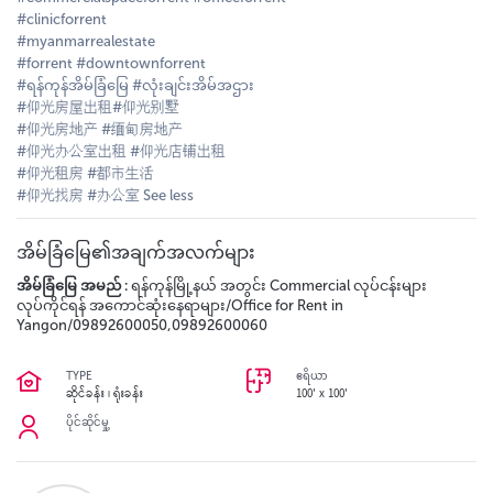
#clinicforrent
#myanmarrealestate
#forrent #downtownforrent
#ရန်ကုန်အိမ်ခြံမြေ #လုံးချင်းအိမ်အဌား
#仰光房屋出租#仰光别墅
#仰光房地产 #缅甸房地产
#仰光办公室出租 #仰光店铺出租
#仰光租房 #都市生活
#仰光找房 #办公室 See less
အိမ်ခြံမြေ၏အချက်အလက်များ
အိမ်ခြံမြေ အမည် :
ရန်ကုန်မြို့နယ် အတွင်း Commercial လုပ်ငန်းများ
လုပ်ကိုင်ရန် အကောင်ဆုံးနေရာများ/Office for Rent in
Yangon/09892600050,09892600060
TYPE
ဧရိယာ
ဆိုင်ခန်း ၊ ရုံးခန်း
100' x 100'
ပိုင်ဆိုင်မှု့