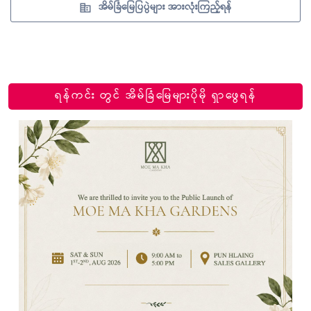
အိမ်ခြံမြေပြပွဲများ အားလုံးကြည့်ရန်
ရန်ကင်း တွင် အိမ်ခြံမြေများပိုမို ရှာဖွေရန်