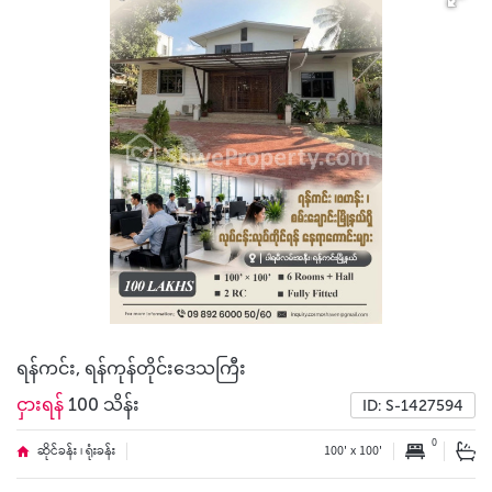
ရန်ကင်း, ရန်ကုန်တိုင်းဒေသကြီး
ငှားရန်
100 သိန်း
ID: S-1427594
0
ဆိုင်ခန်း ၊ ရုံးခန်း
100' x 100'