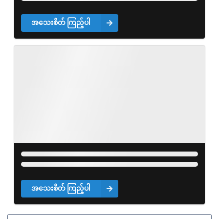
အသေးစိတ် ကြည့်ပါ
အသေးစိတ် ကြည့်ပါ