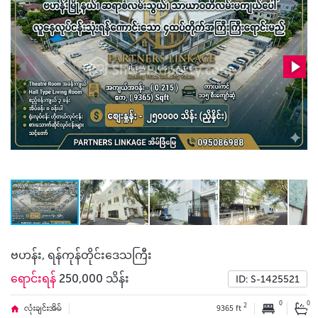
ဗဟန်း, ရန်ကုန်တိုင်းဒေသကြီး
ရောင်းရန်
250,000 သိန်း
ID: S-1425521
0
0
2
လုံးချင်းအိမ်
9365 ft