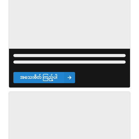
အသေးစိတ် ကြည့်ပါ