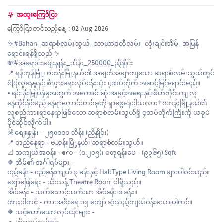
အထူးကြော်ငြာ
ကြော်ငြာတင်သည့်နေ့ : 02 Aug 2026
✨#Bahan_ဆရာစံလမ်းသွယ်_သာယာဝတီလမ်း_လုံးချင်းအိမ်_အမြန်
ရောင်းရန်ရှိသည် ✨
💸#အရောင်းဈေးနှုန်း_သိန်း_250000_ညှိနှိုင်း
📍 ရန်ကုန်မြို့၊ ဗဟန်းမြို့နယ်၏ အချက်အချာကျသော ဆရာစံလမ်းသွယ်တွင်
စံပြလူနေမှုနှင့် စီးပွားရေးလုပ်ငန်းသုံး ၄ထပ်တိုက် အဆင့်မြင့်ရောင်းမည်။
• ရင်းနှီးမြှုပ်နှံမှုအတွက် အကောင်းဆုံးအခွင့်အရေးနှင့် စိတ်တိုင်းကျ လူ
နေထိုင်နိုင်မည့် နေရာကောင်းတစ်ခုကို ရှာဖွေနေပါသလား? ဗဟန်းမြို့နယ်၏
လူစည်ကားရာနေရာဖြစ်သော ဆရာစံလမ်းသွယ်ရှိ ၄ထပ်တိုက်ကြီးကို ယခုပဲ
ပိုင်ဆိုင်လိုက်ပါ။
💰 စျေးနှုန်း - ၂၅၀၀၀၀ သိန်း (ညှိနှိုင်း)
📍 တည်နေရာ - ဗဟန်းမြို့နယ်၊ ဆရာစံလမ်းသွယ်။
📐 အကျယ်အဝန်း - ဧက - (၀.၂၁၅)၊ စတုရန်းပေ - (၉၃၆၅) Sqft
🔶 အိမ်၏ အင်္ဂါရပ်များ -
ဧည့်ခန်း - ဧည့်ခန်းကျယ် ၃ ခန်းနှင့် Hall Type Living Room များပါဝင်သည်။
ဖျော်ဖြေရေး - သီးသန့် Theatre Room ပါရှိသည်။
အိပ်ခန်း - သက်သောင့်သက်သာ အိပ်ခန်း ၈ ခန်း။
ကားပါကင် - ကားအစီးရေ ၁၅ ကျော် ဆံ့သည့်ကျယ်ဝန်းသော ပါကင်။
🔶 သင့်တော်သော လုပ်ငန်းများ -
🔹 ဟိုတယ်လုပ်ငန်း