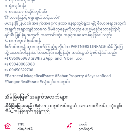
🔹 ရုံးလုပ်ငန်း
🔹 စားသောက်ဆိုင်လုပ်ငန်း
🏆 ဘာကြောင့် ရွေးချယ်သင့်သလဲ?
ဗဟန်းမြို့နယ်၏ အချက်အချာကျသော နေရာတွင်ရှိသဖြင့် စီးပွားရေးအတွက်
အချက်အချာကျရုံသာမက ဇိမ်ခံလူနေမှုကိုလည်း ပေးစွမ်းနိုင်သောကြောင့်
ရင်းနှီးမြှုပ်နှံမှုအတွက် အကောင်းဆုံး အခွင့်အရေးတစ်ခုဖြစ်ပါသည်။
📞 ဆက်သွယ်စုံစမ်းရန်
စိတ်ဝင်စား၍ သွားရောက်ကြည့်ရှုလိုပါက PARTNERS LINKAGE အိမ်ခြံမြေ
သို့ အောက်ပါဖုန်းနံပါတ်အတိုင်း အမြန်ဆုံး ဆက်သွယ် စုံစမ်းနိုင်ပါသည်။
📲 095086988 (#WhatsApp_and_Viber_too.)
📲 09940006988
📲 09450522708
#PartnersLinkageRealEstate #BahanProperty #SayasanRoad
#YangonRealEstate #လုံးချင်းအရောင်း
အိမ်ခြံမြေ၏အချက်အလက်များ
အိမ်ခြံမြေ အမည် :
Bahan_ဆရာစံလမ်းသွယ်_သာယာဝတီလမ်း_လုံးချင်း
အိမ်_အမြန်ရောင်းရန်ရှိသည်
TYPE
အထပ်
လုံးချင်းအိမ်
၄ထပ်တိုက်