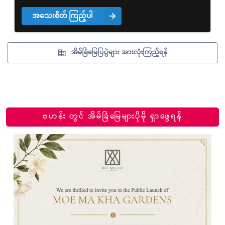
အသေးစိတ် ကြည့်ပါ
အိမ်ခြံမြေပြပွဲများ အားလုံးကြည့်ရန်
ဗဟန်း တွင် အိမ်ခြံမြေများပိုမို ရှာဖွေရန်