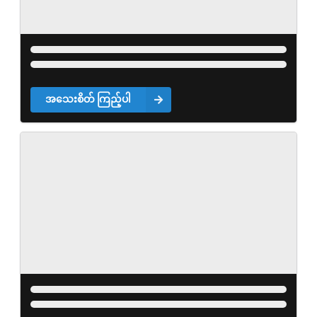
အသေးစိတ် ကြည့်ပါ