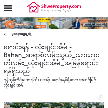
မူလရှာဖွေမှု့သို့
ရောင်းရန် - လုံးချင်းအိမ် -
Bahan_ဆရာစံလမ်းသွယ်_သာယာဝ
တီလမ်း_လုံးချင်းအိမ်_အမြန်ရောင်း
ရန်ရှိသည်
ရန်ကုန်တိုင်းဒေသကြီး ဗဟန်း ရောင်းရန်ရှိသော အဆင့်မြင့်
လုံးချင်းအိမ်