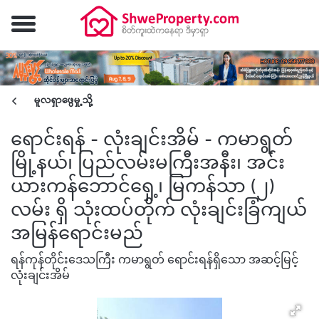
မူလရှာဖွေမှု့သို့
ရောင်းရန် - လုံးချင်းအိမ် - ကမာရွတ်
မြို့နယ်၊ ပြည်လမ်းမကြီးအနီး၊ အင်း
ယားကန်ဘောင်ရှေ့၊ မြကန်သာ (၂)
လမ်း ရှိ သုံးထပ်တိုက် လုံးချင်းခြံကျယ်
အမြန်ရောင်းမည်
ရန်ကုန်တိုင်းဒေသကြီး ကမာရွတ် ရောင်းရန်ရှိသော အဆင့်မြင့်
လုံးချင်းအိမ်