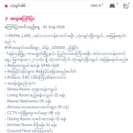
0
0
2
လုံးချင်းအိမ်
5445 ft
အထူးကြော်ငြာ
ကြော်ငြာတင်သည့်နေ့ : 02 Aug 2026
✨#INYA_LAKE_အင်းယားကန်ဘောင်အနီး_လုံးချင်းခြံကျယ်_အမြန်ရောင်း
မည် ✨
💸#အရောင်းခေါ်ဈေး_သိန်း_105000_ညှိနှိုင်း
📍ရန်ကုန်မြို့၊ ကမာရွတ်မြို့နယ်၊ ပြည်လမ်းမကြီးအနီး၊ အင်းယားကန်ဘောင်
ရှေ့၊ မြကန်သာ (၂) လမ်း ရှိ သုံးထပ်တိုက် လုံးချင်းခြံကျယ် အမြန်ရောင်းမည်။
• #မြေအကျယ်အဝန်း 5445~Sqft
• #မြေပိုင်ဆိုင်မှုက #မြေပိုင်မြေအမည်ပေါက်
• #အိမ်က 3.RC (အိမ်ကြီးအိမ်ကောင်း)
• အခန်းဖွဲ့စည်းပုံက
- Shrine Room ဘုရားခန်းကျယ်
- Living Room ဧည့်ခန်းကျယ် (2) ခန်း
- Master Bedrooms (9) ခန်း
- Aircons လေအေးပေးစက်များ (9) လုံး
- CCTV လုံခြုံရေးကင်မရာ (😎 လုံး
- Dining Room ထမင်းစားခန်း (1) ခန်း
- Kitchen Room မီဖိုခန်း (1) ခန်း
- Ground Floor ကြွေပြားခင်း