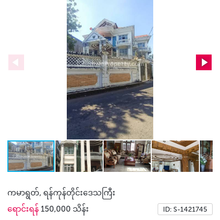
ကမာရွတ်, ရန်ကုန်တိုင်းဒေသကြီး
ရောင်းရန်
150,000 သိန်း
ID: S-1421745