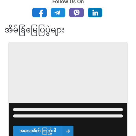
Follow Us On
အိမ်ခြံမြေပြပွဲများ
အသေးစိတ် ကြည့်ပါ