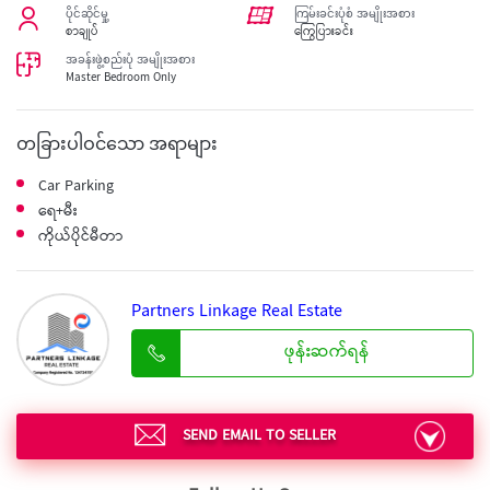
🖽
ပိုင်ဆိုင်မှု့
ကြမ်းခင်းပုံစံ အမျိုးအစား
စာချုပ်
ကြွေပြားခင်း
အခန်းဖွဲ့စည်းပုံ အမျိုးအစား
Master Bedroom Only
တခြားပါဝင်သော အရာများ
Car Parking
ရေ+မီး
ကိုယ်ပိုင်မီတာ
Partners Linkage Real Estate
ဖုန်းဆက်ရန်
SEND EMAIL TO SELLER