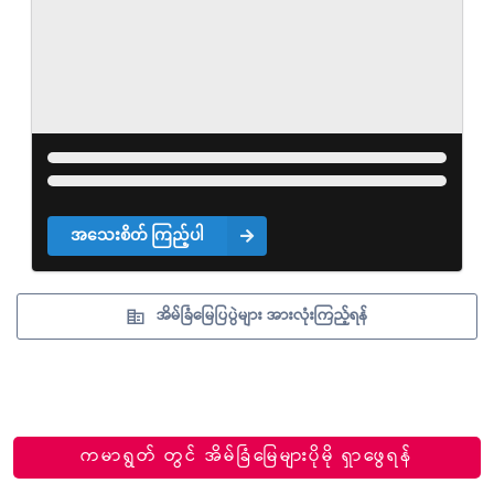
အသေးစိတ် ကြည့်ပါ
အိမ်ခြံမြေပြပွဲများ အားလုံးကြည့်ရန်
ကမာရွတ် တွင် အိမ်ခြံမြေများပိုမို ရှာဖွေရန်