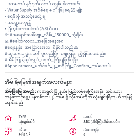
- ပထမထပ် နှင့် ဒုတိယထပ် ကျွန်းပါကေးခင်း
- Water Supply အဝီစိရေ + ဂျိုးဖြူရေ (2) မျိုး
- ရေမီးစုံ အသင့်နေလို့ ရ
- အရှေ့အလှည့်
• ခြံတွင်းကားပါကင် (7/8) စီးစာ
💸 #အရောင်းခေါ်ဈေး_သိန်း_150000_ညှိနှိုင်း
🙏 #ခေါတ်ကာလ_အခြေအနေအရ
#စျေးနှုန်း_အပြောင်းအလဲ_ရှိနိုင်ပါသည် 🙏
#ငွေပေးချေမှုအပေါ်_မူတည်ပြီး_စျေးနှုန်း_ညှိနှိုင်းပေးမည်။
#အိမ်ကြည့်ချင်လျှင်_၁ရက်_ကြိုချိန်းနိုင်ပြီး
#Appointment_မတိုင်ခင်_၂_နာရီကြို_Confirm_လုပ်ပေးပါ။
အိမ်ခြံမြေ၏အချက်အလက်များ
အိမ်ခြံမြေ အမည် :
ကမာရွတ်မြို့နယ်၊ ပြည်လမ်းမကြီးအနီး၊ အင်းယား
ကန်ဘောင်ရှေ့၊ မြကန်သာ (၂) လမ်း ရှိ သုံးထပ်တိုက် လုံးချင်းခြံကျယ် အမြန်
ရောင်းမည်
TYPE
အထပ်
လုံးချင်းအိမ်
3.RC (အိမ်ကြီးအိမ်ကောင်း)
ဧရိယာ
အဲယားကွန်း
2
5445 ft
9