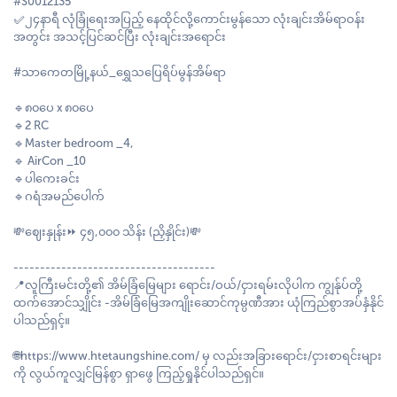
#S0012135
✅၂၄နာရီ လုံခြုံရေးအပြည့် နေထိုင်လို့ကောင်းမွန်သော လုံးချင်းအိမ်ရာဝန်း
အတွင်း အသင့်ပြင်ဆင်ပြီး လုံးချင်းအရောင်း
#သာကေတမြို့နယ်_ရွှေသပြေရိပ်မွန်အိမ်ရာ
🔹၈၀ပေ x ၈၀ပေ
🔹2 RC
🔹Master bedroom _4,
🔹 AirCon _10
🔹ပါကေးခင်း
🔹ဂရံအမည်ပေါက်
💸ဈေးနှုန်း⏩ ၄၅,၀၀၀ သိန်း (ညှိနှိုင်း)💸
--------------------------------------
📍လူကြီးမင်းတို့၏ အိမ်ခြံမြေများ ရောင်း/ဝယ်/ငှားရမ်းလိုပါက ကျွန်ုပ်တို့
ထက်အောင်သျှိုင်း -အိမ်ခြံမြေအကျိုးဆောင်ကုမ္ပဏီအား ယုံကြည်စွာအပ်နှံနိုင်
ပါသည်ရှင့်။
🌐https://www.htetaungshine.com/ မှ လည်းအခြားရောင်း/ငှားစာရင်းများ
ကို လွယ်ကူလျှင်မြန်စွာ ရှာဖွေ ကြည့်ရှုနိုင်ပါသည်ရှင်။