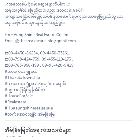
📍အသေးစိပ် စုံစမ်းဆွေးနွေးလိုပါက👉
အမှတ်(၃၆၁),မြေညီထပ်၊ဗညားဒလလမ်းမပေါ် ၊
(ကျောက်မြောင်းမီးပွိုင့်ထိပ်)၊ နတ်မောက်ရပ်ကွက်၊တာမွေမြို့နယ်သို့ လာ
ရောက်စုံစမ်းဆွေးနွေးနိုင်ပါသည်ရှင်။
Htet Aung Shine Real Estate Co.Ltd,
Email 📩: hasrealestate.info@gmail.com
☎️09-4430-86254, 09-4430-33261,
☎️09-798-424-739, 09-455-110-173 ,
☎️09-783-958-199 , 09-95-420-9429
#သာကေတမြို့နယ်
#ThaketaTownship
#သာကေတမြို့နယ်လုံးချင်းအရောင်း
#ရွှေသပြေရိပ်မွန်အိမ်ရာ
#HouseForSale
#Realestate
#Htetaungshinerealestate
#ထက်အောင်သျှိုင်းအိမ်ခြံမြေ
အိမ်ခြံမြေ၏အချက်အလက်များ