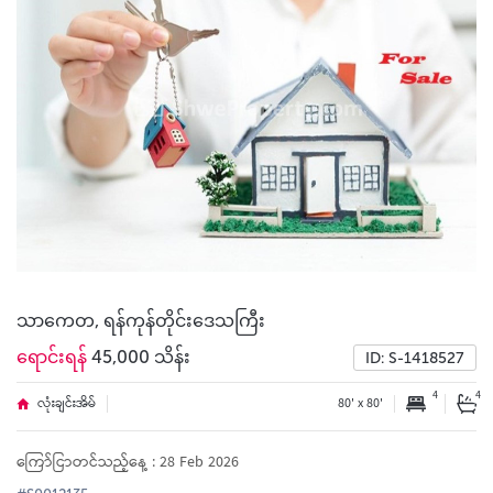
သာကေတ, ရန်ကုန်တိုင်းဒေသကြီး
ရောင်းရန်
45,000 သိန်း
ID: S-1418527
4
4
လုံးချင်းအိမ်
80' x 80'
ကြော်ငြာတင်သည့်နေ့ : 28 Feb 2026