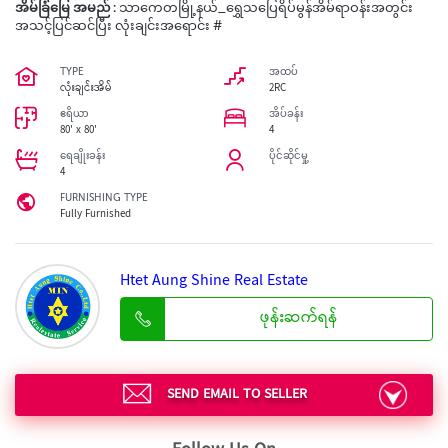
အိမ်ခြံမြေ အမည် :
သာကေတမြို့နယ်_ရွှေသပြေရိပ်မွန်အိမ်ရာဝန်းအတွင်း
အသင့်ပြင်ဆင်ပြီး လုံးချင်းအရောင်း #
TYPE
အထပ်
လုံးချင်းအိမ်
2RC
ဧရိယာ
အိပ်ခန်း
80' x 80'
4
ရေချိုးခန်း
ပိုင်ဆိုင်မှု့
4
FURNISHING TYPE
Fully Furnished
Htet Aung Shine Real Estate
ဖုန်းဆက်ရန်
SEND EMAIL TO SELLER