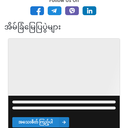
Follow Us On
အိမ်ခြံမြေပြပွဲများ
အသေးစိတ် ကြည့်ပါ