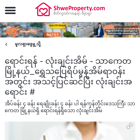
မူလရှာဖွေမှု့သို့
ရောင်းရန် - လုံးချင်းအိမ် - သာကေတ
မြို့နယ်_ရွှေသပြေရိပ်မွန်အိမ်ရာဝန်း
အတွင်း အသင့်ပြင်ဆင်ပြီး လုံးချင်းအ
ရောင်း #
အိပ်ခန်း ၄ ခန်း ရေချိုးခန်း ၄ ခန်း ပါ ရန်ကုန်တိုင်းဒေသကြီး သာ
ကေတ မြို့နယ်ရှိ ရောင်းရန်ရှိသော လုံးချင်းအိမ်