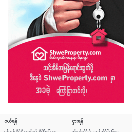
ဝယ်ရန်
ငှားရန်
ရန်ကုန်တိုင်းရှိ ရောင်းရန် အိမ်ခြံမြေများ
ရန်ကုန်တိုင်းရှိ ငှားရန် အိမ်ခြံမြေများ