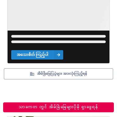
အသေးစိတ် ကြည့်ပါ
အိမ်ခြံမြေပြပွဲများ အားလုံးကြည့်ရန်
သာကေတ တွင် အိမ်ခြံမြေများပိုမို ရှာဖွေရန်