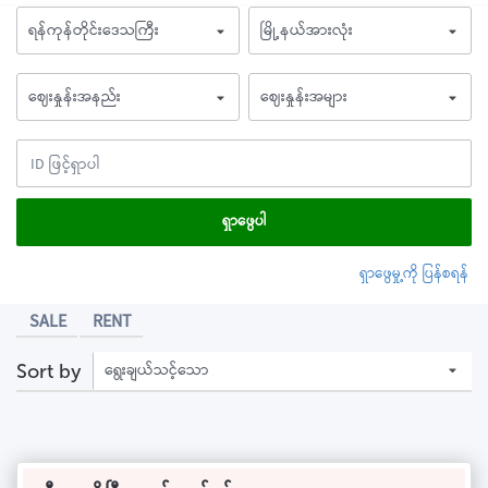
ရန်ကုန်တိုင်းဒေသကြီး
မြို့နယ်အားလုံး
ဈေးနှုန်းအနည်း
ဈေးနှုန်းအများ
ရှာဖွေပါ
ရှာဖွေမှု့ကို ပြန်စရန်
SALE
RENT
ရွေးချယ်သင့်သော
Sort by