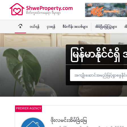
ဝယ်ရန်
ငှားရန်
စီမံကိန်း အသစ်များ
အိမ်ခြံမြေပြပွဲများ
အိ
မြန်မာနိုင်ငံရ
PREMIER AGENCY
ဖိုးလမင်းအိမ်ခြံမြေ