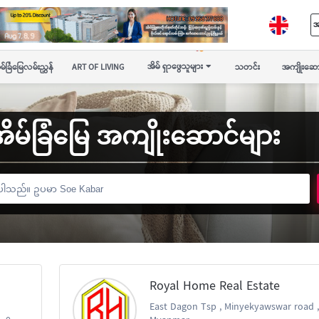
အ
အိမ် ရှာဖွေသူများ
မ်ခြံမြေလမ်းညွှန်
ART OF LIVING
သတင်း
အကျိုးဆော
ှိ အိမ်ခြံမြေ အကျိုးဆောင်များ
Royal Home Real Estate
East Dagon Tsp , Minyekyawswar road ,