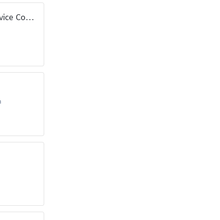
Tpl Myanmar Real Estate & Service Co.,ltd
n