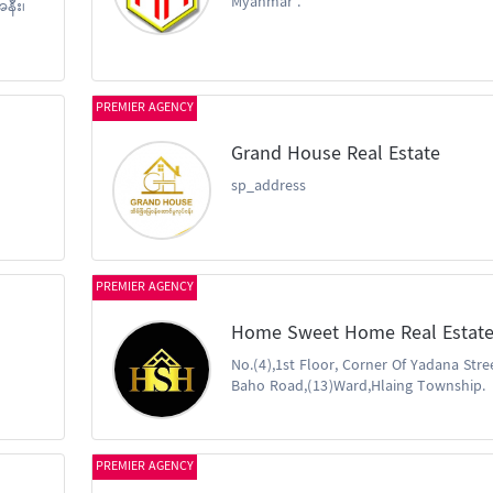
Myanmar .
အနီး၊
PREMIER AGENCY
Grand House Real Estate
sp_address
PREMIER AGENCY
Home Sweet Home Real Estat
No.(4),1st Floor, Corner Of Yadana Str
Baho Road,(13)Ward,Hlaing Township.
PREMIER AGENCY