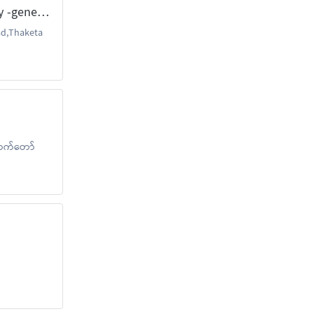
Burma Land Real Estate Agency -general Service
d,Thaketa
ောက်တော်