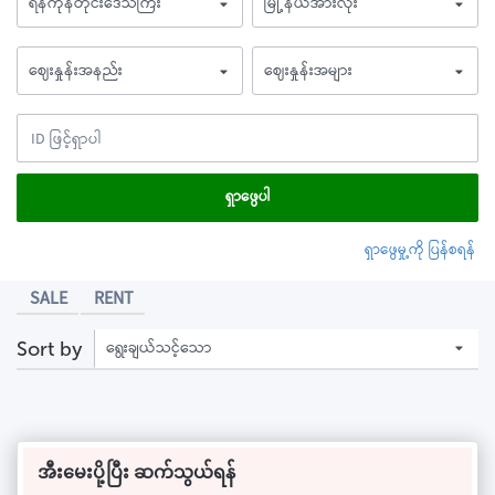
ရန်ကုန်တိုင်းဒေသကြီး
မြို့နယ်အားလုံး
ဈေးနှုန်းအနည်း
ဈေးနှုန်းအများ
ရှာဖွေပါ
ရှာဖွေမှု့ကို ပြန်စရန်
SALE
RENT
ရွေးချယ်သင့်သော
Sort by
အီးမေးပို့ပြီး ဆက်သွယ်ရန်