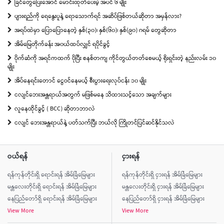
ခြင်တွေပြေးအောင် မောင်းထုတ်ပေးမဲ့ အပင် ၆ မျိုး
ပျားရည်ကို ရေနွေးပူနဲ့ ရောသောက်ရင် အဆိပ်ဖြစ်တယ်ဆိုတာ အမှန်လား?
အရပ်ထဲမှာ ပြောပြောနေတဲ့ နှစ်(၃၀)၊ နှစ်(၆၀)၊ နှစ်(၉၀) ဂရမ် တွေဆိုတာ
အိမ်မြေတိုက်ခန်း အ၀ယ်ထပ်လျှင် ရပိုင်ခွင့်
ပိုက်ဆံကို အရင်ကထက် ပိုပြီး စနစ်တကျ ကိုင်တွယ်တတ်စေမယ့် ရိုးရှင်းတဲ့ နည်းလမ်း ၁၀
မျိုး
အိပ်နေရင်းတောင် ငွေဝင်နေမယ့် စီးပွားရေးလုပ်ငန်း ၁၀ မျိုး
ငလျင်ဘေးအန္တရာယ်အတွက် မဖြစ်မနေ သိထားသင့်သော အချက်များ
လူနေထိုင်ခွင့် ( BCC) ဆိုတာဘာလဲ
ငလျင် ဘေးအန္တရာယ်နဲ့ ပတ်သက်ပြီး ဘယ်လို ကြိုတင်ပြင်ဆင်နိုင်သလဲ
ဝယ်ရန်
ငှားရန်
ရန်ကုန်တိုင်းရှိ ရောင်းရန် အိမ်ခြံမြေများ
ရန်ကုန်တိုင်းရှိ ငှားရန် အိမ်ခြံမြေများ
မန္တလေးတိုင်းရှိ ရောင်းရန် အိမ်ခြံမြေများ
မန္တလေးတိုင်းရှိ ငှားရန် အိမ်ခြံမြေများ
နေပြည်တော်ရှိ ရောင်းရန် အိမ်ခြံမြေများ
နေပြည်တော်ရှိ ငှားရန် အိမ်ခြံမြေများ
View More
View More