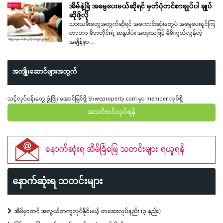
အိမ်နဲ့ခြံ အမွေပေးမယ်ဆိုရင် မှတ်ပုံတင်စာချုပ်ပါ ချုပ်
ဆိုဖို့လို
သားသမီးတွေအတွက်ဆိုရင် အကောင်းဆုံးတွေပဲ အမွေပေးချင်ကြ
တာဟာ မိဘတိုင်းရဲ့ ဆန္ဒပါပဲ။ အထူးသဖြင့် မိမိကွယ်လွန်တဲ့
အချိန်မှာ…
အကျိုးဆောင်များအတွက်
သင့်လုပ်ငန်းတွေ ဖွံ့ဖြိုး အောင်မြင်ဖို့ Shweproperty.com မှာ member လုပ်စို့
အသင်းဝင်လုပ်ရန်
နောက်ဆုံးရ အိမ်ခြံမြေ သတင်းများ ရယူရန်
နောက်ဆုံးရ သတင်းများ
အိမ်မှာတင် အလွယ်တကူလုပ်နိုင်မယ့် တဆေးလုပ်နည်း (၃ နည်း)