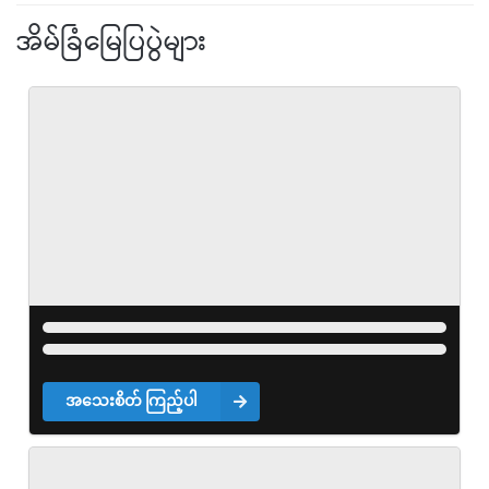
အိမ်ခြံမြေပြပွဲများ
အသေးစိတ် ကြည့်ပါ