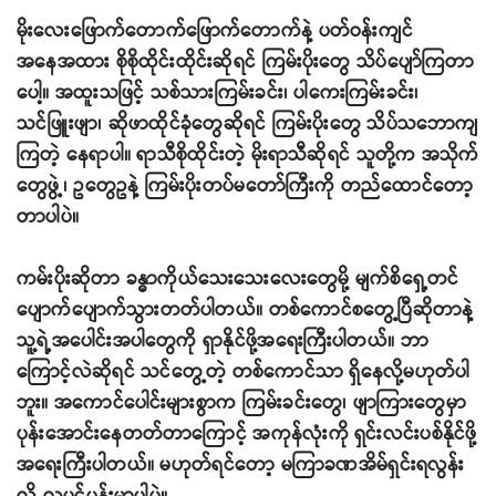
မိုးလေးဖြောက်တောက်ဖြောက်တောက်နဲ့ ပတ်ဝန်းကျင်
အနေအထား စိုစိုထိုင်းထိုင်းဆိုရင် ကြမ်းပိုးတွေ သိပ်ပျော်ကြတာ
ပေါ့။ အထူးသဖြင့် သစ်သားကြမ်းခင်း၊ ပါကေးကြမ်းခင်း၊
သင်ဖြူးဖျာ၊ ဆိုဖာထိုင်ခုံတွေဆိုရင် ကြမ်းပိုးတွေ သိပ်သဘောကျ
ကြတဲ့ နေရာပါ။ ရာသီစိုထိုင်းတဲ့ မိုးရာသီဆိုရင် သူတို့က အသိုက်
တွေဖွဲ့၊ ဥတွေဥနဲ့ ကြမ်းပိုးတပ်မတော်ကြီးကို တည်ထောင်တော့
တာပါပဲ။
ကမ်းပိုးဆိုတာ ခန္ဓာကိုယ်သေးသေးလေးတွေမို့ မျက်စိရှေ့တင်
ပျောက်ပျောက်သွားတတ်ပါတယ်။ တစ်ကောင်စတွေ့ပြီဆိုတာနဲ့
သူ့ရဲ့အပေါင်းအပါတွေကို ရှာနိုင်ဖို့အရေးကြီးပါတယ်။ ဘာ
ကြောင့်လဲဆိုရင် သင်တွေ့တဲ့ တစ်ကောင်သာ ရှိနေလို့မဟုတ်ပါ
ဘူး။ အကောင်ပေါင်းများစွာက ကြမ်းခင်းတွေ၊ ဖျာကြားတွေမှာ
ပုန်းအောင်းနေတတ်တာကြောင့် အကုန်လုံးကို ရှင်းလင်းပစ်နိုင်ဖို့
အရေးကြီးပါတယ်။ မဟုတ်ရင်တော့ မကြာခဏအိမ်ရှင်းရလွန်း