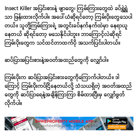
Insect Killer အပြင်းစားနဲ့ ဖျာတွေ၊ ကြမ်းကြားတွေထဲ ခပ်ရွှဲရွှဲ
သာ ဖြန်းထားလိုက်ပါ။ အပေါ်ယံဆိုရင်တော့ ကြမ်းပိုးတွေသေပါ
တယ်။ သူတို့ကြမ်းကြားရဲ့ အတွင်းခပ်နက်နက်ထဲမှာ နေရာယူ
နေတယ် ဆိုရင်တော့ မသေနိုင်ပါဘူး။ ဘာကြောင့်လဲဆိုရင်
ကြမ်းပိုးတွေက သင်ထင်တာထက်ပို အသက်ပြင်းပါတယ်။
ဆပ်ပြာအပြင်းစားနဲ့အဝတ်အထည်တွေကို လျှော်ပါ။
ကြမ်းပိုးက ဆပ်ပြာအပြင်းစားတွေကိုကြောက်ပါတယ်။ ဒါ
ကြောင့် ကြမ်းပိုးကပ်ငြိနေတယ်လို့ သံသယရှိတဲ့ အဝတ်အထည်
တွေကို ဆပ်ပြာရေနဲ့အချိန်ကြာကြာ စိမ်ထားပြီးမှ လျှော်ဖွတ်
လိုက်ပါ။