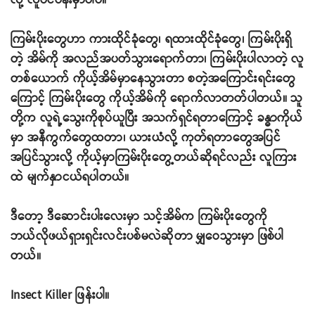
လို့ လူပင်ပန်းမှာပါပဲ။
ကြမ်းပိုးတွေဟာ ကားထိုင်ခုံတွေ၊ ရထားထိုင်ခုံတွေ၊ ကြမ်းပိုးရှိ
တဲ့ အိမ်ကို အလည်အပတ်သွားရောက်တာ၊ ကြမ်းပိုးပါလာတဲ့ လူ
တစ်ယောက် ကိုယ့်အိမ်မှာနေသွားတာ စတဲ့အကြောင်းရင်းတွေ
ကြောင့် ကြမ်းပိုးတွေ ကိုယ့်အိမ်ကို ရောက်လာတတ်ပါတယ်။ သူ
တို့က လူရဲ့သွေးကိုစုပ်ယူပြီး အသက်ရှင်ရတာကြောင့် ခန္ဓာကိုယ်
မှာ အနီကွက်တွေထတာ၊ ယားယံလို့ ကုတ်ရတာတွေအပြင်
အပြင်သွားလို့ ကိုယ့်မှာကြမ်းပိုးတွေ့တယ်ဆိုရင်လည်း လူကြား
ထဲ မျက်နှာငယ်ရပါတယ်။
ဒီတော့ ဒီဆောင်းပါးလေးမှာ သင့်အိမ်က ကြမ်းပိုးတွေကို
ဘယ်လိုဖယ်ရှားရှင်းလင်းပစ်မလဲဆိုတာ မျှဝေသွားမှာ ဖြစ်ပါ
တယ်။
Insect Killer ဖြန်းပါ။