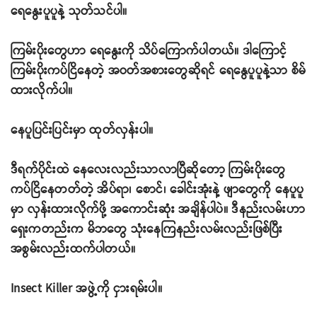
ရေနွေးပူပူနဲ့ သုတ်သင်ပါ။
ကြမ်းပိုးတွေဟာ ရေနွေးကို သိပ်ကြောက်ပါတယ်။ ဒါကြောင့်
ကြမ်းပိုးကပ်ငြိနေတဲ့ အဝတ်အစားတွေဆိုရင် ရေနွေပူပူနဲ့သာ စိမ်
ထားလိုက်ပါ။
နေပူပြင်းပြင်းမှာ ထုတ်လှန်းပါ။
ဒီရက်ပိုင်းထဲ နေလေးလည်းသာလာပြီဆိုတော့ ကြမ်းပိုးတွေ
ကပ်ငြိနေတတ်တဲ့ အိပ်ရာ၊ စောင်၊ ခေါင်းအုံးနဲ့ ဖျာတွေကို နေပူပူ
မှာ လှန်းထားလိုက်ဖို့ အကောင်းဆုံး အချိန်ပါပဲ။ ဒီနည်းလမ်းဟာ
ရှေးကတည်းက မိဘတွေ သုံးနေကြနည်းလမ်းလည်းဖြစ်ပြီး
အစွမ်းလည်းထက်ပါတယ်။
Insect Killer အဖွဲ့ကို ငှားရမ်းပါ။