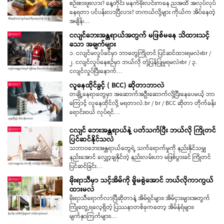
စဉ်းစားဖူးလား? နေ့တိုင်း မနက်မိုးလင်းကနေ ညအထိ အလုပ်လုပ်
နေရတာ ပင်ပန်းလာပြီလား? တကယ်လို့များ ကိုယ်က အိပ်နေတဲ့
အချိန်၊…
ငလျင်ဘေးအန္တရာယ်အတွက် မဖြစ်မနေ သိထားသင့်
သော အချက်များ
၁. ငလျင်မလှုပ်ခင်မှာ ဘာတွေကြိုတင် ပြင်ဆင်ထားရမလဲ။br /
၂. ငလျင်လှုပ်နေစဉ်မှာ ဘယ်လို တုံ့ပြန်ပြုမူရမလဲ။br / ၃.
ငလျင်လှုပ်ပြီးနောက်…
လူနေထိုင်ခွင့် ( BCC) ဆိုတာဘာလဲ
တချို့နေရာတွေမှာ အဆောက်အဦးဆောက်လို့ပြီးနေပေမယ့် ဘာ
ကြောင့် လူနေထိုင်လို့ မရတာလဲ.br / br / BCC ဆိုတာ တိုက်ခန်း
ရောင်း၊ဝယ် လုပ်ရင်…
ငလျင် ဘေးအန္တရာယ်နဲ့ ပတ်သက်ပြီး ဘယ်လို ကြိုတင်
ပြင်ဆင်နိုင်သလဲ
သဘာဝဘေးအန္တရာယ်တွေရဲ့ သက်ရောက်မှုကို နည်းနိုင်သမျှ
နည်းအောင် လျှော့ချနိုင်တဲ့ နည်းလမ်းဟာ မဖြစ်ပွားခင် ကြိုတင်
ပြင်ဆင်ခြင်း…
မိုးရာသီမှာ သင့်အိမ်ကို မှိုမစွဲအောင် ဘယ်လိုကာကွယ်
ထားမလဲ
မိုးရာသီရောက်လာပြီဆိုတာနဲ့ အိမ်ရှင်များ၊ အိမ်ငှားများအတွက်
ကြုံတွေ့ရလေ့ရှိတဲ့ ပြဿနာတစ်ခုကတော့ အိမ်နံရံများ၊
မျက်နှာကြက်များ၊…