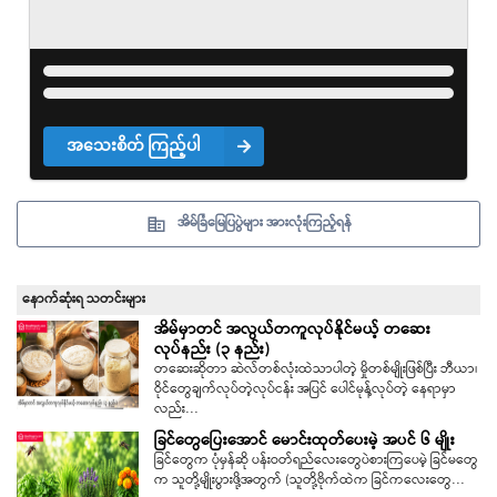
အသေးစိတ် ကြည့်ပါ
အိမ်ခြံမြေပြပွဲများ အားလုံးကြည့်ရန်
နောက်ဆုံးရ သတင်းများ
အိမ်မှာတင် အလွယ်တကူလုပ်နိုင်မယ့် တဆေး
လုပ်နည်း (၃ နည်း)
တဆေးဆိုတာ ဆဲလ်တစ်လုံးထဲသာပါတဲ့ မှိုတစ်မျိုးဖြစ်ပြီး ဘီယာ၊
ဝိုင်တွေချက်လုပ်တဲ့လုပ်ငန်း အပြင် ပေါင်မုန့်လုပ်တဲ့ နေရာမှာ
လည်း…
ခြင်တွေပြေးအောင် မောင်းထုတ်ပေးမဲ့ အပင် ၆ မျိုး
ခြင်တွေက ပုံမှန်ဆို ပန်းဝတ်ရည်လေးတွေပဲစားကြပေမဲ့ ခြင်မတွေ
က သူတို့မျိုးပွားဖို့အတွက် (သူတို့ဗိုက်ထဲက ခြင်ကလေးတွေ…