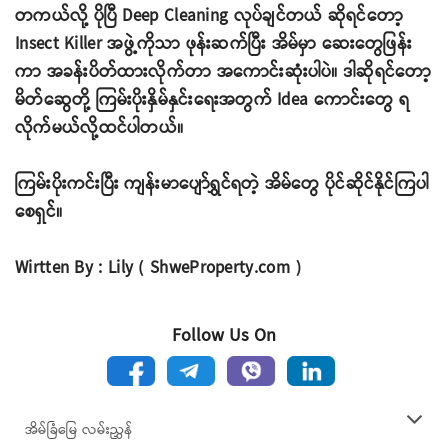
တကယ်လို့ ပိုပြီ Deep Cleaning လုပ်ချင်တယ် ဆိုရင်တော့
Insect Killer အဖွဲ့ကိုသာ ဖုန်းဆက်ပြီး အိမ်မှာ ဆေးတွေဖြန်း
ကာ အခန်းပိတ်ထားလိုက်တာ အကောင်းဆုံးပါပဲ။ ဒါဆိုရင်တော့
မိတ်ဆွေတို့ ကြမ်းပိုးနှိမ်နှင်းရေးအတွက် Idea ကောင်းတွေ ရ
လိုက်မယ်လို့ထင်ပါတယ်။
ကြမ်းပိုးကင်းပြီး ကျန်းမာပျော်ရွှင်ရတဲ့ အိမ်တွေ ပိုင်ဆိုင်နိုင်ကြပါ
စေရှင်။
Wirtten By : Lily ( ShweProperty.com )
Follow Us On
အိမ်ခြံမြေ လမ်းညွှန်