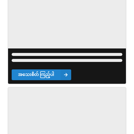
အသေးစိတ် ကြည့်ပါ