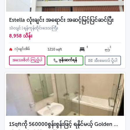
Estella လုံးချင်း အရောင်း အဆင့်မြင့်ပြင်ဆင်ပြီး
သံလျင် | ရန်ကုန်တိုင်းဒေသကြီး
8,958 သိန်း
4
3
လုံးချင်းအိမ်
1210 sqft
အသေးစိတ် ကြည့်ပါ
ဖုန်းဆက်ရန်
အီးမေးလ် ပို့ပါ
1Sqftကို 560000စွန်းစွန်းဖြင့် ရနိုင်မယ့် Golden Cityကွန်ဒို 3bedroom အခန်းကျယ်ရောင်းမည်