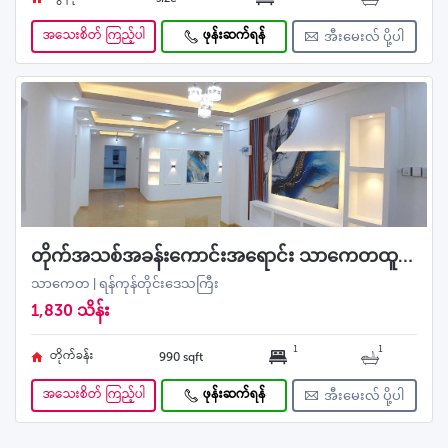
အသေးစိတ် ကြည့်ပါ
ဖုန်းဆက်ရန်
အီးမေးလ် ပို့ပါ
တိုက်အသစ်အခန်းကောင်းအရောင်း သာကေတထူပါရုံလမ်းသန့် ဘဏ်ချိတ်ဖြင့်အဆင်ပြေ
သာကေတ | ရန်ကုန်တိုင်းဒေသကြီး
1,830 သိန်း
1
1
တိုက်ခန်း
990 sqft
အသေးစိတ် ကြည့်ပါ
ဖုန်းဆက်ရန်
အီးမေးလ် ပို့ပါ