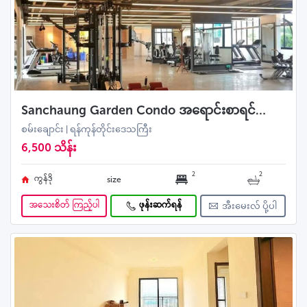
Sanchaung Garden Condo အရောင်းစာရင်များ(အခန်းကောင်းများ) ကားပါကင်, မီးစက်အပါ
စမ်းချောင်း | ရန်ကုန်တိုင်းဒေသကြီး
6,500 သိန်း
2
2
ကွန်ဒို
size
အသေးစိတ် ကြည့်ပါ
ဖုန်းဆက်ရန်
အီးမေးလ် ပို့ပါ