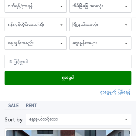
ဝယ်ရန်/ငှားရန်
အိမ်ခြံမြေ အားလုံး
ရန်ကုန်တိုင်းဒေသကြီး
မြို့နယ်အားလုံး
ဈေးနှုန်းအနည်း
ဈေးနှုန်းအများ
ရှာဖွေပါ
ရှာဖွေမှု့ကို ပြန်စရန်
SALE
RENT
ရွေးချယ်သင့်သော
Sort by