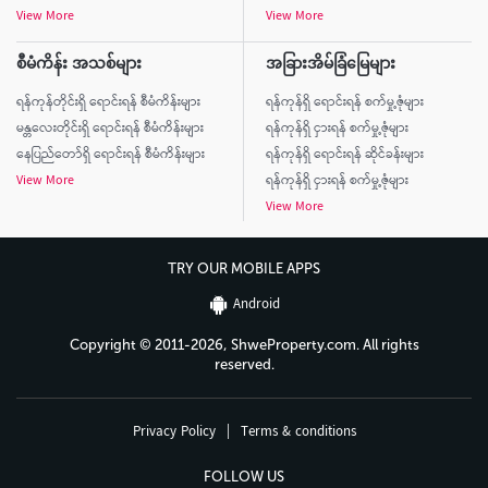
View More
View More
စီမံကိန်း အသစ်များ
အခြားအိမ်ခြံမြေများ
ရန်ကုန်တိုင်းရှိ ရောင်းရန် စီမံကိန်းများ
ရန်ကုန်ရှိ ရောင်းရန် စက်မှု့ဇုံများ
မန္တလေးတိုင်းရှိ ရောင်းရန် စီမံကိန်းများ
ရန်ကုန်ရှိ ငှားရန် စက်မှု့ဇုံများ
နေပြည်တော်ရှိ ရောင်းရန် စီမံကိန်းများ
ရန်ကုန်ရှိ ရောင်းရန် ဆိုင်ခန်းများ
View More
ရန်ကုန်ရှိ ငှားရန် စက်မှု့ဇုံများ
View More
TRY OUR MOBILE APPS
Android
Copyright © 2011-2026, ShweProperty.com. All rights
reserved.
Privacy Policy
|
Terms & conditions
FOLLOW US