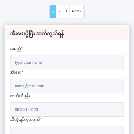
1
2
3
Next ›
အီးမေးပို့ပြီး ဆက်သွယ်ရန်
အမည်
*
အီးမေး
*
တယ်လီဖုန်း
သိလိုချင်တဲ့အချက်
*