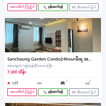
အသေးစိတ် ကြည့်ပါ
ဖုန်းဆက်ရန်
အီးမေးလ် ပို့ပါ
Sanchaung Garden Condo24hourမီးရ အရောင်း အခန်းကောင်း
စမ်းချောင်း | ရန်ကုန်တိုင်းဒေသကြီး
7,100 သိန်း
2
2
ကွန်ဒို
size
အသေးစိတ် ကြည့်ပါ
ဖုန်းဆက်ရန်
အီးမေးလ် ပို့ပါ