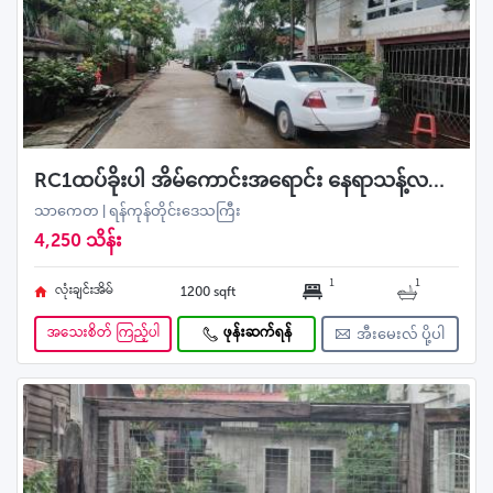
RC1ထပ်ခိုးပါ အိမ်ကောင်းအရောင်း နေရာသန့်လမ်းကျယ် ဧရာဝဏ်လမ်းမကြီးတည့်ပေါက်
သာကေတ | ရန်ကုန်တိုင်းဒေသကြီး
4,250 သိန်း
1
1
လုံးချင်းအိမ်
1200 sqft
အသေးစိတ် ကြည့်ပါ
ဖုန်းဆက်ရန်
အီးမေးလ် ပို့ပါ