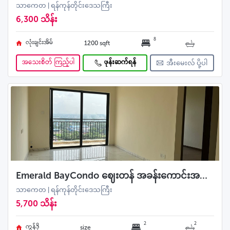
သာကေတ | ရန်ကုန်တိုင်းဒေသကြီး
6,300 သိန်း
8
လုံးချင်းအိမ်
1200 sqft
အသေးစိတ် ကြည့်ပါ
ဖုန်းဆက်ရန်
အီးမေးလ် ပို့ပါ
Emerald BayCondo ဈေးတန် အခန်းကောင်းအရောင်း
သာကေတ | ရန်ကုန်တိုင်းဒေသကြီး
5,700 သိန်း
2
2
ကွန်ဒို
size