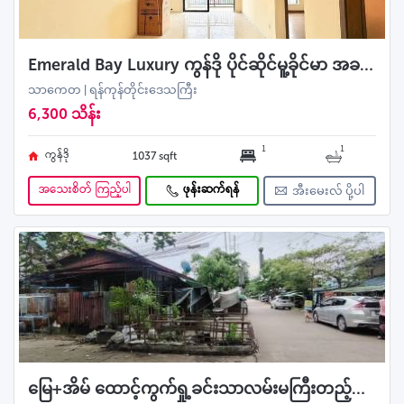
Emerald Bay Luxury ကွန်ဒို ပိုင်ဆိုင်မူ့ခိုင်မာ အခန်းကောင်း အရောင်း
သာကေတ | ရန်ကုန်တိုင်းဒေသကြီး
6,300 သိန်း
1
1
ကွန်ဒို
1037 sqft
အသေးစိတ် ကြည့်ပါ
ဖုန်းဆက်ရန်
အီးမေးလ် ပို့ပါ
မြေ+အိမ် ထောင့်ကွက်ရှု့ခင်းသာလမ်းမကြီးတည့်‌ပေါက် လမ်းသန့်လမ်းကျယ် နေရာကောင်း