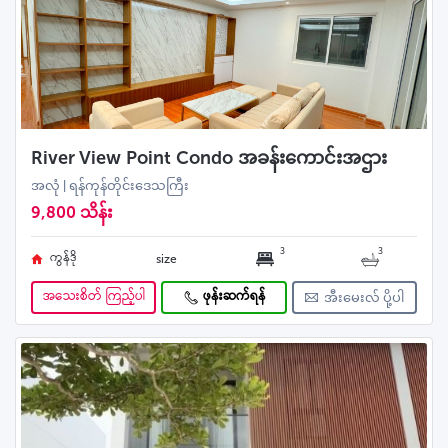
River View Point Condo အခန်းကောင်းအဌား
အလုံ | ရန်ကုန်တိုင်းဒေသကြီး
9,800 သိန်း
3
3
ကွန်ဒို
size
အသေးစိတ် ကြည့်ပါ
ဖုန်းဆက်ရန်
အီးမေးလ် ပို့ပါ