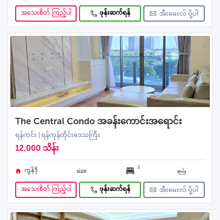
အသေးစိတ် ကြည့်ပါ
ဖုန်းဆက်ရန်
အီးမေးလ် ပို့ပါ
The Central Condo အခန်းကောင်းအရောင်း
ရန်ကင်း | ရန်ကုန်တိုင်းဒေသကြီး
12,000 သိန်း
2
ကွန်ဒို
size
အသေးစိတ် ကြည့်ပါ
ဖုန်းဆက်ရန်
အီးမေးလ် ပို့ပါ