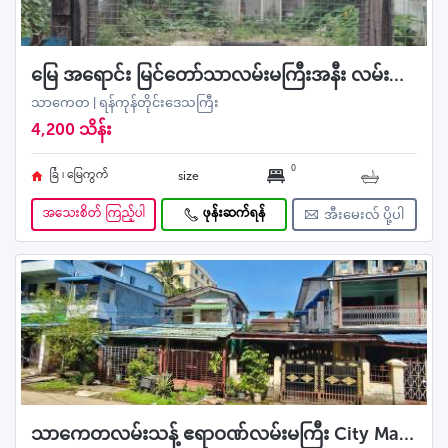
မြေ အရောင်း မြင်တော်သာလမ်းမကြီးအနီး လမ်းသန့်လမ်းကျယ်
သာကေတ | ရန်ကုန်တိုင်းဒေသကြီး
4,200 သိန်း
0
ခြံ ၊ မြေကွက်
size
အသေးစိတ် ကြည့်ပါ
ဖုန်းဆက်ရန်
အီးမေးလ် ပို့ပါ
သာကေတလမ်းသန့် ဧရာဝဏ်လမ်းမကြီး City Market