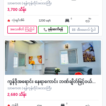
သာကေတ | ရန်ကုန်တိုင်းဒေသကြီး
3,700 သိန်း
0
No
လုံးချင်းအိမ်
1200 sqft
အသေးစိတ် ကြည့်ပါ
ဖုန်းဆက်ရန်
အီးမေးလ် ပို့ပါ
ကွန်ဒိုအရောင်း နေရာကောင်း ဘဏ်ချိတ်ဖြင့်ဝယ်ယူနိုင်သည်။
သာကေတ | ရန်ကုန်တိုင်းဒေသကြီး
2,680 သိန်း
0
ကွန်ဒို
size