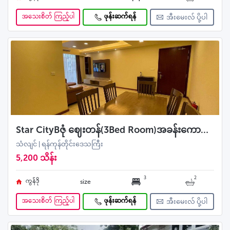
အသေးစိတ် ကြည့်ပါ
ဖုန်းဆက်ရန်
အီးမေးလ် ပို့ပါ
Star CityBဇုံ ဈေးတန်(3Bed Room)အခန်းကောင်းအရောင်း ဘဏ်ချိတ်လက်ခံ
သံလျင် | ရန်ကုန်တိုင်းဒေသကြီး
5,200 သိန်း
3
2
ကွန်ဒို
size
အသေးစိတ် ကြည့်ပါ
ဖုန်းဆက်ရန်
အီးမေးလ် ပို့ပါ