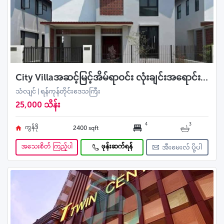
City Villaအဆင့်မြင့်အိမ်ရာဝင်း လုံးချင်းအရောင်း အဆင့်မြင့်ပြင်ဆင်ပြီး
သံလျင် | ရန်ကုန်တိုင်းဒေသကြီး
25,000 သိန်း
4
3
ကွန်ဒို
2400 sqft
အသေးစိတ် ကြည့်ပါ
ဖုန်းဆက်ရန်
အီးမေးလ် ပို့ပါ