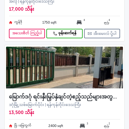
အလုံ | ရန်ကုန်တိုင်းဒေသကြီး
17,000 သိန်း
4
4
ကွန်ဒို
1750 sqft
အသေးစိတ် ကြည့်ပါ
ဖုန်းဆက်ရန်
အီးမေးလ် ပို့ပါ
မြောက်ဒဂုံ ရင်းနှီးမြှပ်နှံချင်တဲ့ဧည့်သည်များအတွက် လမ်းသန့်လမ်းကျယ်နေရာကောင်းအရောင်းများ
ဒဂုံမြို့သစ်မြောက်ပိုင်း | ရန်ကုန်တိုင်းဒေသကြီး
13,500 သိန်း
3
2
ခြံ ၊ မြေကွက်
2400 sqft