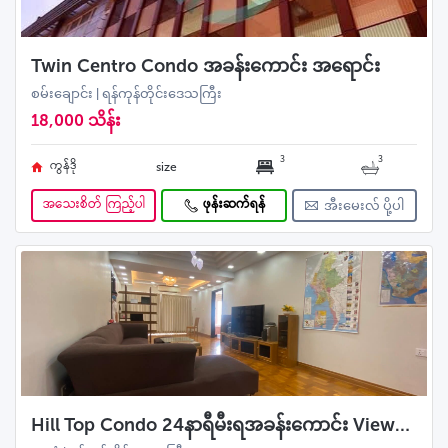
Twin Centro Condo အခန်းကောင်း အရောင်း
စမ်းချောင်း | ရန်ကုန်တိုင်းဒေသကြီး
18,000 သိန်း
3
3
ကွန်ဒို
size
အသေးစိတ် ကြည့်ပါ
ဖုန်းဆက်ရန်
အီးမေးလ် ပို့ပါ
Hill Top Condo 24နာရီမီးရအခန်းကောင်း Viewကောင်း