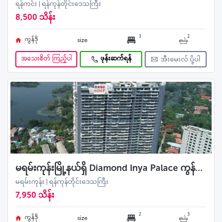
ရန်ကင်း | ရန်ကုန်တိုင်းဒေသကြီး
8,500 သိန်း
3
2
ကွန်ဒို
size
အသေးစိတ် ကြည့်ပါ
ဖုန်းဆက်ရန်
အီးမေးလ် ပို့ပါ
မရမ်းကုန်းမြို့နယ်ရှိ Diamond Inya Palace ကွန်ဒို Inya Viewအခန်းရောင်းမည်
မရမ်းကုန်း | ရန်ကုန်တိုင်းဒေသကြီး
7,950 သိန်း
2
3
ကွန်ဒို
size