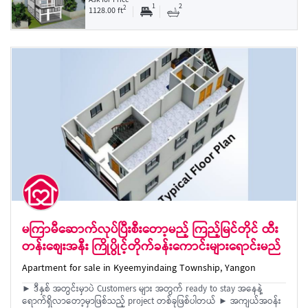
Ask for Price
1
2
2
1128.00 ft
မကြာမီဆောက်လုပ်ပြီးစီးတော့မည့် ကြည့်မြင်တိုင် ထီး
တန်းစျေးအနီး ကြိုပွိုင့်တိုက်ခန်းကောင်းများရောင်းမည်
Apartment for sale in Kyeemyindaing Township, Yangon
► ဒီနှစ် အတွင်းမှာပဲ Customers များ အတွက် ready to stay အနေနဲ့
ရောက်ရှိလာတော့မှာဖြစ်သည့် project တစ်ခုဖြစ်ပါတယ် ► အကျယ်အဝန်း