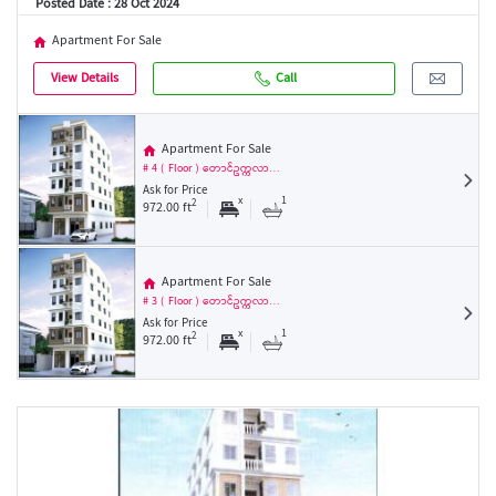
Posted Date : 28 Oct 2024
Apartment For Sale
View Details
Call
Apartment For Sale
# 4 ( Floor ) တောင်ဥက္ကလာ…
Ask for Price
x
1
2
972.00 ft
Apartment For Sale
# 3 ( Floor ) တောင်ဥက္ကလာ…
Ask for Price
x
1
2
972.00 ft