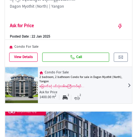
Dagon Myothit (North) | Yangon
Ask for Price
Posted Date : 22 Jan 2025
Condo For Sale
View Details
Call
Condo For Sale
2 bedroom, 2 bathroom Condo for sale in Dagon Myothit (North),
Yangon
မြောက်ဒဂုံ ပင်လုံလမ်းမကြီးကပ်ရပ်…
Ask for Price
2
2
2
1400.00 ft