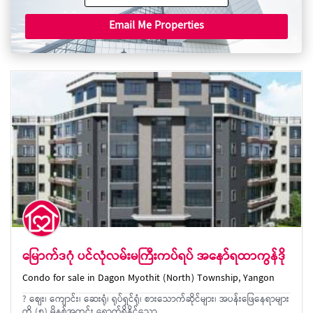
Email Me Properties
မြောက်ဒဂုံ ပင်လုံလမ်းမကြီးကပ်ရပ် အနော်ရထာကွန်ဒို
Condo for sale in Dagon Myothit (North) Township, Yangon
? စျေး၊ ကျောင်း၊ ဆေးရုံ၊ ရုပ်ရှင်ရုံ၊ စားသောက်ဆိုင်များ၊ အပန်းဖြေနေရာများ
ကို (၅) မိနစ်အတွင်း ရောက်ရှိနိုင်သော…...