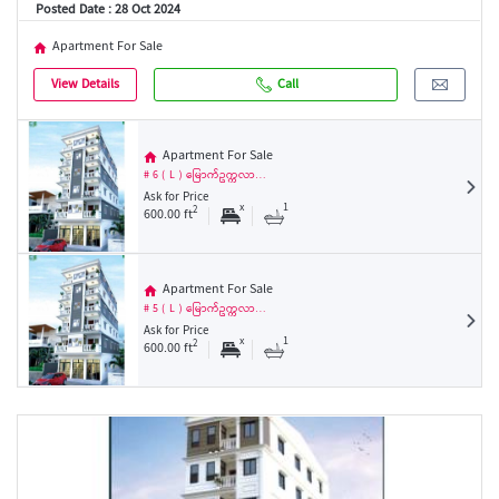
Posted Date : 28 Oct 2024
Apartment For Sale
View Details
Call
Apartment For Sale
# 6 ( L ) မြောက်ဥက္ကလာ…
Ask for Price
x
1
2
600.00 ft
Apartment For Sale
# 5 ( L ) မြောက်ဥက္ကလာ…
Ask for Price
x
1
2
600.00 ft