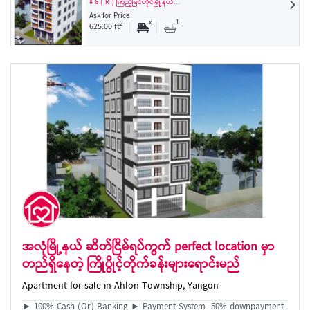
# 6 ( R ) ကြည့်မြင်တိုင်မြို့နယ်…
Ask for Price
x
1
2
625.00 ft
အလုံမြို့နယ် ဆိတ်ငြိမ်ရပ်ကွက် perfect location မှာ
တည်ရှိနေတဲ့ ကြိုပွိုင့်တိုက်ခန်းများရောင်းမည်
Apartment for sale in Ahlon Township, Yangon
► 100% Cash (Or) Banking ► Payment System- 50% downpayment