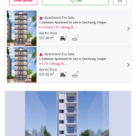
View Details
Call
Apartment For Sale
1 bathroom Apartment for sale in Sanchaung, Yangon
# 1 Ground ( R ) စမ်းချောင်း…
Ask for Price
x
1
2
537.00 ft
Apartment For Sale
1 bathroom Apartment for sale in Sanchaung, Yangon
# 6 ( R ) စမ်းချောင်း…
Ask for Price
x
1
2
537.00 ft