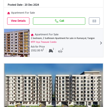
Posted Date : 20 Dec 2024
Apartment For Sale
View Details
Call
Apartment For Sale
2 bedroom, 2 bathroom Apartment for sale in Kamaryut, Yangon
MTP Inya Treasure Condo
Ask for Price
2
2
2
1552.00 ft