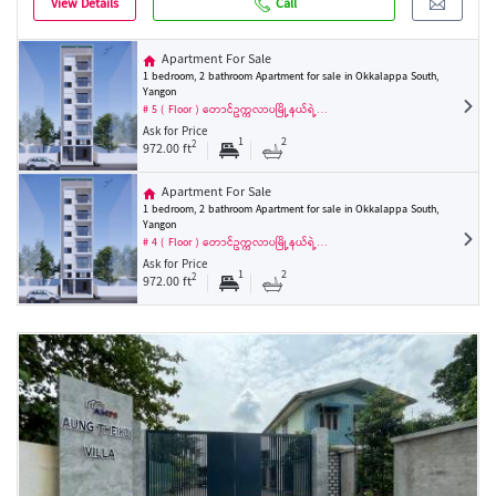
View Details
Call
Apartment For Sale
1 bedroom, 2 bathroom Apartment for sale in Okkalappa South,
Yangon
# 5 ( Floor ) တောင်ဥက္ကလာပမြို့နယ်ရဲ့…
Ask for Price
1
2
2
972.00 ft
Apartment For Sale
1 bedroom, 2 bathroom Apartment for sale in Okkalappa South,
Yangon
# 4 ( Floor ) တောင်ဥက္ကလာပမြို့နယ်ရဲ့…
Ask for Price
1
2
2
972.00 ft