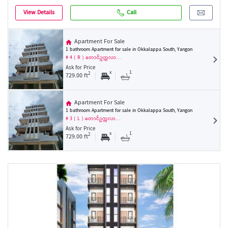
View Details
Call
Apartment For Sale
1 bathroom Apartment for sale in Okkalappa South, Yangon
# 4 ( R ) တောင်ဥက္ကလာ…
Ask for Price
x
1
2
729.00 ft
Apartment For Sale
1 bathroom Apartment for sale in Okkalappa South, Yangon
# 3 ( L ) တောင်ဥက္ကလာ…
Ask for Price
x
1
2
729.00 ft