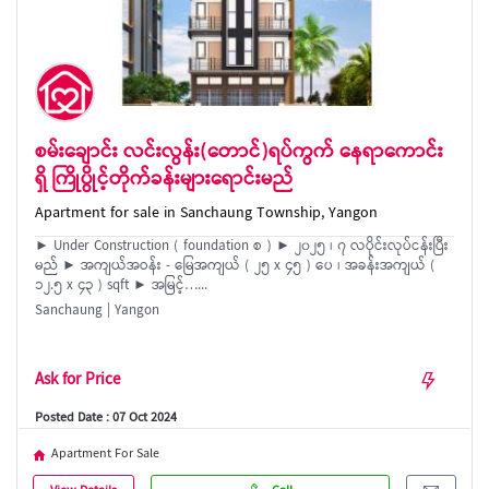
စမ်းချောင်း လင်းလွန်း(တောင်)ရပ်ကွက် နေရာကောင်း
ရှိ ကြိုပွိုင့်တိုက်ခန်းများရောင်းမည်
Apartment for sale in Sanchaung Township, Yangon
► Under Construction ( foundation စ ) ► ၂၀၂၅ ၊ ၇ လပိုင်းလုပ်ငန်းပြီး
မည် ► အကျယ်အဝန်း - မြေအကျယ် ( ၂၅ x ၄၅ ) ပေ ၊ အခန်းအကျယ် (
၁၂.၅ x ၄၃ ) sqft ► အမြင့်…...
Sanchaung | Yangon
Ask for Price
Posted Date : 07 Oct 2024
Apartment For Sale