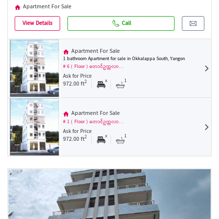
Apartment For Sale
View Details
Call
Apartment For Sale
1 bathroom Apartment for sale in Okkalappa South, Yangon
# 6 ( Floor ) တောင်ဥက္ကလာ…
Ask for Price
x
1
2
972.00 ft
Apartment For Sale
# 1 ( Floor ) တောင်ဥက္ကလာ…
Ask for Price
x
1
2
972.00 ft