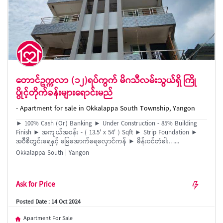
တောင်ဥက္ကလာ (၁၂)ရပ်ကွက် မိဂသီလမ်းသွယ်ရှိ ကြို
ပွိုင့်တိုက်ခန်းများရောင်းမည်
- Apartment for sale in Okkalappa South Township, Yangon
► 100% Cash (Or) Banking ► Under Construction - 85% Building
Finish ► အကျယ်အဝန်း - ( 13.5' x 54' ) Sqft ► Strip Foundation ►
အဝီစိတွင်း​ရေနှင့် ​မြေ​အောက်​ရေ​​လှောင်ကန် ► မိန်းဝင်တံခါး…...
Okkalappa South | Yangon
Ask for Price
Posted Date : 14 Oct 2024
Apartment For Sale