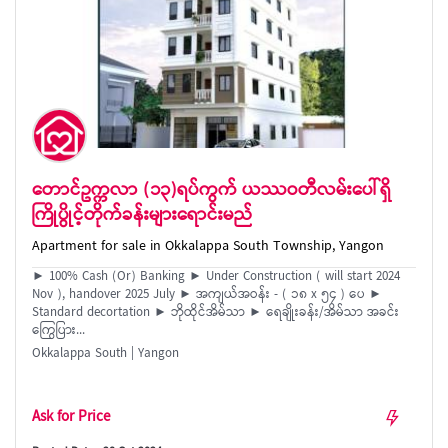
တောင်ဥက္ကလာ (၁၃)ရပ်ကွက် ယဿဝတီလမ်းပေါ်ရှိ
ကြိုပွိုင့်တိုက်ခန်းများရောင်းမည်
Apartment for sale in Okkalappa South Township, Yangon
► 100% Cash (Or) Banking ► Under Construction ( will start 2024
Nov ), handover 2025 July ► အကျယ်အဝန်း - ( ၁၈ x ၅၄ ) ပေ ►
Standard decortation ► ဘိုထိုင်အိမ်သာ ► ရေချိုးခန်း/အိမ်သာ အခင်း
ကြွေပြား...
Okkalappa South | Yangon
Ask for Price