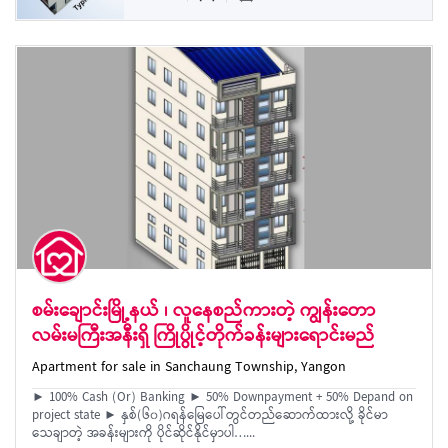
စမ်းချောင်းမြို့နယ် ၊ လူနေစည်ကားတဲ့ ကျွန်းတော
လမ်းမကြီးအနီးရှိ ကြိုပွိုင့်တိုက်ခန်းများရောင်းမည်
Apartment for sale in Sanchaung Township, Yangon
► 100% Cash (Or) Banking ► 50% Downpayment + 50% Depand on
project state ► နှစ်(၆၀)ဂရန်မြေပေါ်တွင်တည်ဆောက်ထားလို့ ခိုင်မာ
သေချာတဲ့ အခန်းများကို ပိုင်ဆိုင်နိုင်မှာပါ…...