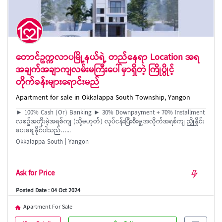
တောင်ဥက္ကလာပမြို့နယ်ရဲ့ တည်နေရာ Location အရ
အချက်အချာကျလမ်းမကြီးပေါ်မှာရှိတဲ့ ကြိုပွိုင့်
တိုက်ခန်းများရောင်းမည်
Apartment for sale in Okkalappa South Township, Yangon
► 100% Cash (Or) Banking ► 30% Downpayment + 70% Installment
လစဥ်အတိုးမဲ့အရစ်ကျ (သို့မဟုတ်) လုပ်ငန်းပြီးစီးမှု့အလိုက်အရစ်ကျ ညှိုနှိုင်း
ပေးချေနိုင်ပါသည်…...
Okkalappa South | Yangon
Ask for Price
Posted Date : 04 Oct 2024
Apartment For Sale