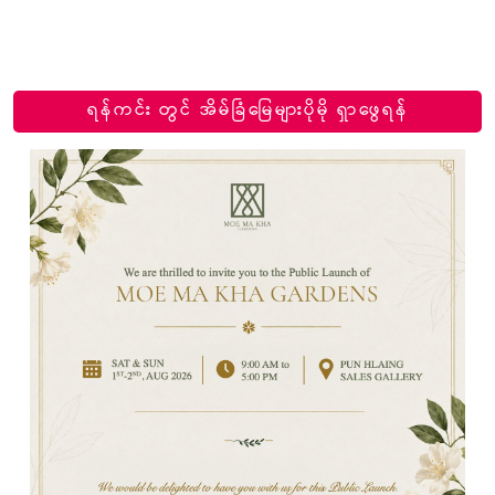
ရန်ကင်း တွင် အိမ်ခြံမြေများပိုမို ရှာဖွေရန်