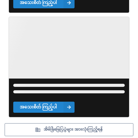
အသေးစိတ် ကြည့်ပါ
အသေးစိတ် ကြည့်ပါ
အိမ်ခြံမြေပြပွဲများ အားလုံးကြည့်ရန်