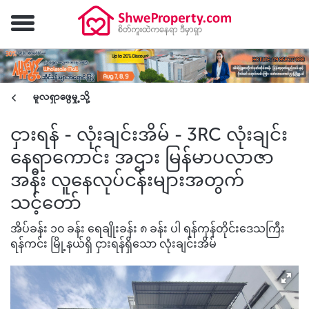
မူလရှာဖွေမှု့သို့
ငှားရန် - လုံးချင်းအိမ် - 3RC လုံးချင်း
နေရာကောင်း အဌား မြန်မာပလာဇာ
အနီး လူနေလုပ်ငန်းများအတွက်
သင့်တော်
အိပ်ခန်း ၁၀ ခန်း ရေချိုးခန်း ၈ ခန်း ပါ ရန်ကုန်တိုင်းဒေသကြီး
ရန်ကင်း မြို့နယ်ရှိ ငှားရန်ရှိသော လုံးချင်းအိမ်