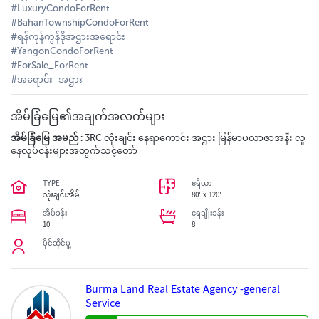
#LuxuryCondoForRent
#BahanTownshipCondoForRent
#ရန်ကုန်ကွန်ဒိုအဌားအရောင်း
#YangonCondoForRent
#ForSale_ForRent
#အရောင်း_အဌား
အိမ်ခြံမြေ၏အချက်အလက်များ
အိမ်ခြံမြေ အမည် :
3RC လုံးချင်း နေရာကောင်း အဌား မြန်မာပလာဇာအနီး လူ
နေလုပ်ငန်းများအတွက်သင့်တော်
TYPE
ဧရိယာ
လုံးချင်းအိမ်
80' x 120'
အိပ်ခန်း
ရေချိုးခန်း
10
8
ပိုင်ဆိုင်မှု့
Burma Land Real Estate Agency -general
Service