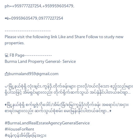
ph=+959777227254,+959959605479,
📲=09959605479,09777227254
-------------------------
Please visit the following link Like and Share Follow to study new
properties.
💻 FB Page---------------
Burma Land Property General- Service
📩burmaland959@gmail.com
✅မြို့နယ်စုံရှိ လုံးချင်း,ကွန်ဒို,တိုက်ခန်းများ ငှားလို/၀ယ်လိုသော ဧည့်သည်များ
ရှိပါသဖြင့် အိမ်ရှင်များလည်း တိုက်ရိုက်ဆက်သွယ် အပ်နှံနိုင်ပါတယ်ခင်ဗျာ...
♦️မြို့နယ်စုံရှိ စက်မူ့ဇုံ/ဂိုဒေါင်/အိမ်/ခြံ/မြေ/ကွန်ဒို/တိုက်ခန်း အရောင်း/အငှား
စာရင်းများလည်း ဆက်သွယ်စုံစမ်း မေးမြန်းနိုင်ပါတယ်ခင်ဗျာ...♦️
#BurmaLandRealEstateAgencyGeneralService
#HouseForRent
#ရန်ကုန်အိမ်ခြံမြေအဌား