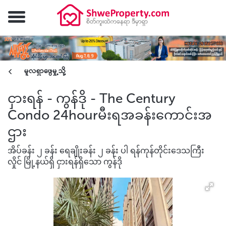
မူလရှာဖွေမှု့သို့
ငှားရန် - ကွန်ဒို - The Century
Condo 24hourမီးရအခန်းကောင်းအ
ဌား
အိပ်ခန်း ၂ ခန်း ရေချိုးခန်း ၂ ခန်း ပါ ရန်ကုန်တိုင်းဒေသကြီး
လှိုင် မြို့နယ်ရှိ ငှားရန်ရှိသော ကွန်ဒို