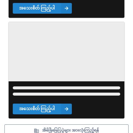
အသေးစိတ် ကြည့်ပါ
အသေးစိတ် ကြည့်ပါ
အိမ်ခြံမြေပြပွဲများ အားလုံးကြည့်ရန်