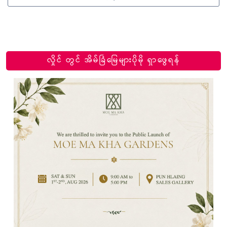
လှိုင် တွင် အိမ်ခြံမြေများပိုမို ရှာဖွေရန်