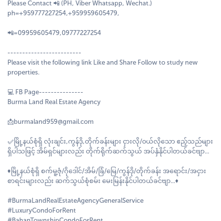
Please Contact 📲 (PH, Viber Whatsapp, Wechat.)
ph=+959777227254,+959959605479,
📲=09959605479,09777227254
-------------------------
Please visit the following link Like and Share Follow to study new
properties.
💻 FB Page---------------
Burma Land Real Estate Agency
📩burmaland959@gmail.com
✅မြို့နယ်စုံရှိ လုံးချင်း,ကွန်ဒို,တိုက်ခန်းများ ငှားလို/၀ယ်လိုသော ဧည့်သည်များ
ရှိပါသဖြင့် အိမ်ရှင်များလည်း တိုက်ရိုက်ဆက်သွယ် အပ်နှံနိုင်ပါတယ်ခင်ဗျာ...
♦️မြို့နယ်စုံရှိ စက်မူ့ဇုံ/ဂိုဒေါင်/အိမ်/ခြံ/မြေ/ကွန်ဒို/တိုက်ခန်း အရောင်း/အငှား
စာရင်းများလည်း ဆက်သွယ်စုံစမ်း မေးမြန်းနိုင်ပါတယ်ခင်ဗျာ...♦️
#BurmaLandRealEstateAgencyGeneralService
#LuxuryCondoForRent
#BahanTownshipCondoForRent