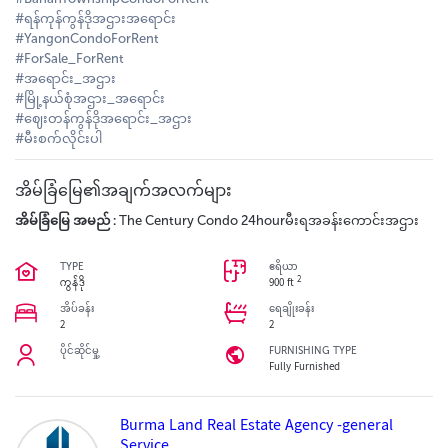
#ရန်ကုန်ကွန်ဒိုအဌားအရောင်း
#YangonCondoForRent
#ForSale_ForRent
#အရောင်း_အဌား
#မြို့နယ်စုံအဌား_အရောင်း
#ဈေးတန်ကွန်ဒိုအရောင်း_အဌား
#မီးစက်လိုင်းပါ
အိမ်ခြံမြေ၏အချက်အလက်များ
အိမ်ခြံမြေ အမည် :
The Century Condo 24hourမီးရအခန်းကောင်းအဌား
TYPE
ဧရိယာ
2
ကွန်ဒို
900 ft
အိပ်ခန်း
ရေချိုးခန်း
2
2
ပိုင်ဆိုင်မှု့
FURNISHING TYPE
Fully Furnished
Burma Land Real Estate Agency -general
Service