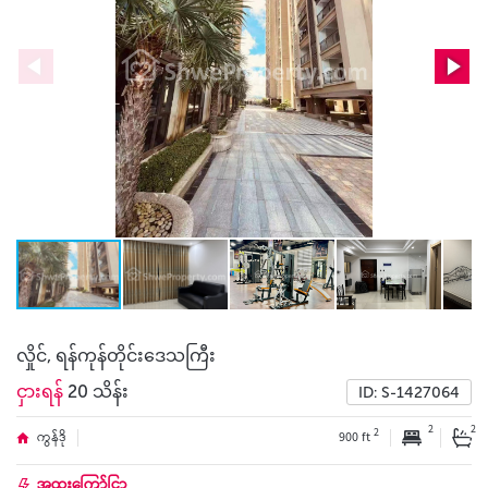
လှိုင်, ရန်ကုန်တိုင်းဒေသကြီး
ငှားရန်
20 သိန်း
ID: S-1427064
2
2
2
ကွန်ဒို
900 ft
အထူးကြော်ငြာ