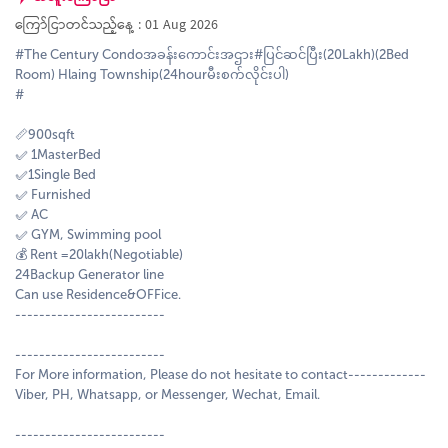
ကြော်ငြာတင်သည့်နေ့ : 01 Aug 2026
#The Century Condoအခန်းကောင်းအဌား#ပြင်ဆင်ပြီး(20Lakh)(2Bed
Room) Hlaing Township(24hourမီးစက်လိုင်းပါ)
#
📏900sqft
✅ 1MasterBed
✅1Single Bed
✅ Furnished
✅ AC
✅ GYM, Swimming pool
💰 Rent =20lakh(Negotiable)
24Backup Generator line
Can use Residence&OFFice.
-------------------------
-------------------------
For More information, Please do not hesitate to contact-------------
Viber, PH, Whatsapp, or Messenger, Wechat, Email.
-------------------------