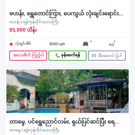
ဗဟန်း, ရွှေတောင်ကြား, ပေကျယ် လုံးချင်းရောင်းမည်
ဗဟန်း | ရန်ကုန်တိုင်းဒေသကြီး
95,000 သိန်း
4
3
လုံးချင်းအိမ်
8000 sqft
အသေးစိတ် ကြည့်ပါ
ဖုန်းဆက်ရန်
အီးမေးလ် ပို့ပါ
တာမွေ, ပင်ရွှေညောင်လမ်း, ရှယ်ပြင်ဆင်ပြီး ရေကူးကန်ပါ လုံးချင်းအရောင်း
တာမွေ | ရန်ကုန်တိုင်းဒေသကြီး