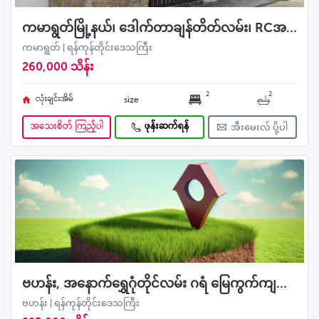
ကမာရွတ်မြို့နယ်၊ ဒေါက်တာချန်တိတ်လမ်း၊ RCအရောင်း။
ကမာရွတ် | ရန်ကုန်တိုင်းဒေသကြီး
260,000 သိန်း
2
2
လုံးချင်းအိမ်
size
အသေးစိတ် ကြည့်ပါ
ဖုန်းဆက်ရန်
အီးမေးလ် ပို့ပါ
ဗဟန်း, အနောက်ရွှေဂုံတိုင်လမ်း ဂရံ မြေကွက်ကျယ် ရောင်းမည်
ဗဟန်း | ရန်ကုန်တိုင်းဒေသကြီး