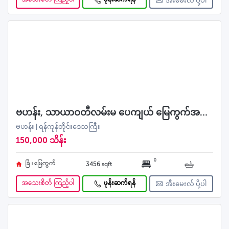
အသေးစိတ် ကြည့်ပါ
ဖုန်းဆက်ရန်
အီးမေးလ် ပို့ပါ
ဗဟန်း, သာယာဝတီလမ်းမ ပေကျယ် မြေကွက်အရောင်း
ဗဟန်း | ရန်ကုန်တိုင်းဒေသကြီး
150,000 သိန်း
0
ခြံ ၊ မြေကွက်
3456 sqft
အသေးစိတ် ကြည့်ပါ
ဖုန်းဆက်ရန်
အီးမေးလ် ပို့ပါ