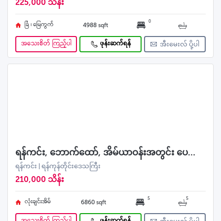
225,000 သိန်း
0
ခြံ ၊ မြေကွက်
4988 sqft
အသေးစိတ် ကြည့်ပါ
ဖုန်းဆက်ရန်
အီးမေးလ် ပို့ပါ
ရန်ကင်း, ဘောက်ထော်, အိမ်ယာဝန်းအတွင်း ပေကျယ် ပြင်ဆင်ပြီး လုံးချင်းရောင်းမည်
ရန်ကင်း | ရန်ကုန်တိုင်းဒေသကြီး
210,000 သိန်း
5
5
လုံးချင်းအိမ်
6860 sqft