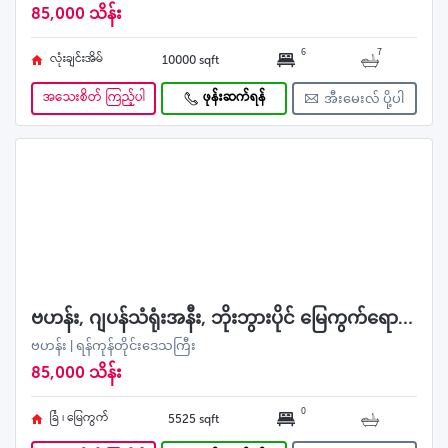
85,000 သိန်း
6
7
လုံးချင်းအိမ်
10000 sqft
အသေးစိတ် ကြည့်ပါ
ဖုန်းဆက်ရန်
အီးမေးလ် ပို့ပါ
ဗဟန်း, ဂျပန်သံရုံးအနီး, ဘိုးဘွားပိုင် မြေကွက်ရောင်းမည်
ဗဟန်း | ရန်ကုန်တိုင်းဒေသကြီး
85,000 သိန်း
0
ခြံ ၊ မြေကွက်
5525 sqft