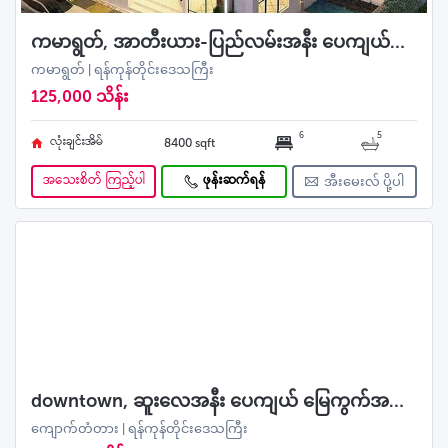
ကမာရွတ်, အာတီးယား-ပြည်လမ်းအနီး ပေကျယ်လုံးချင်းရောင်းမည်
ကမာရွတ် | ရန်ကုန်တိုင်းဒေသကြီး
125,000 သိန်း
6
5
လုံးချင်းအိမ်
8400 sqft
အသေးစိတ် ကြည့်ပါ
ဖုန်းဆက်ရန်
အီးမေးလ် ပို့ပါ
downtown, ဆူးလေအနီး ပေကျယ် မြေကွက်အရောင်း
ကျောက်တံတား | ရန်ကုန်တိုင်းဒေသကြီး