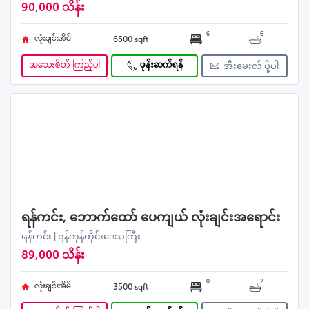
90,000 သိန်း
6
6
လုံးချင်းအိမ်
6500 sqft
အသေးစိတ် ကြည့်ပါ
ဖုန်းဆက်ရန်
အီးမေးလ် ပို့ပါ
ရန်ကင်း, ဘောက်ထော် ပေကျယ် လုံးချင်းအရောင်း
ရန်ကင်း | ရန်ကုန်တိုင်းဒေသကြီး
89,000 သိန်း
0
2
လုံးချင်းအိမ်
3500 sqft