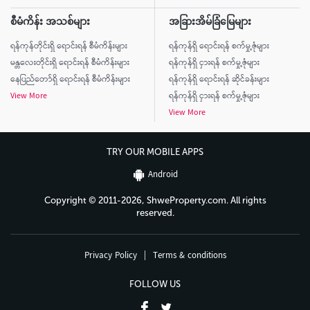
စီမံကိန်း အသစ်များ
အခြားအိမ်ခြံမြေများ
ရန်ကုန်တိုင်းရှိ ရောင်းရန် စီမံကိန်းများ
ရန်ကုန်ရှိ ရောင်းရန် စက်မှု့ဇုံများ
မန္တလေးတိုင်းရှိ ရောင်းရန် စီမံကိန်းများ
ရန်ကုန်ရှိ ငှားရန် စက်မှု့ဇုံများ
နေပြည်တော်ရှိ ရောင်းရန် စီမံကိန်းများ
ရန်ကုန်ရှိ ရောင်းရန် ဆိုင်ခန်းများ
View More
ရန်ကုန်ရှိ ငှားရန် စက်မှု့ဇုံများ
View More
TRY OUR MOBILE APPS
Android
Copyright © 2011-2026, ShweProperty.com. All rights
reserved.
Privacy Policy
|
Terms & conditions
FOLLOW US