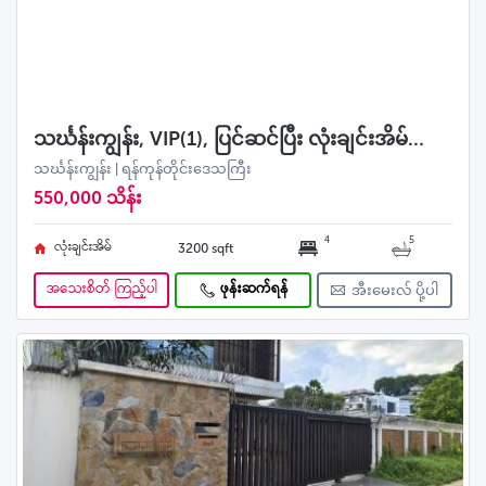
သင်္ဃန်းကျွန်း, VIP(1), ပြင်ဆင်ပြီး လုံးချင်းအိမ်ရောင်းမည်
သင်္ဃန်းကျွန်း | ရန်ကုန်တိုင်းဒေသကြီး
550,000 သိန်း
4
5
လုံးချင်းအိမ်
3200 sqft
အသေးစိတ် ကြည့်ပါ
ဖုန်းဆက်ရန်
အီးမေးလ် ပို့ပါ