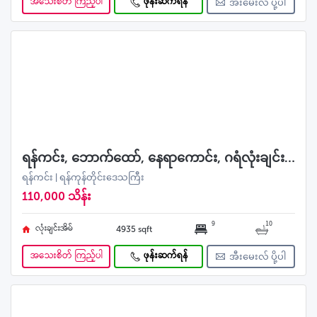
အသေးစိတ် ကြည့်ပါ
ဖုန်းဆက်ရန်
အီးမေးလ် ပို့ပါ
ရန်ကင်း, ဘောက်ထော်, နေရာကောင်း, ဂရံလုံးချင်းအရောင်း
ရန်ကင်း | ရန်ကုန်တိုင်းဒေသကြီး
110,000 သိန်း
9
10
လုံးချင်းအိမ်
4935 sqft
အသေးစိတ် ကြည့်ပါ
ဖုန်းဆက်ရန်
အီးမေးလ် ပို့ပါ