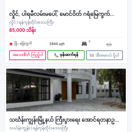
လှိုင်, ပါရမီလမ်းမပေါ်, မောင်ဝိတ် ဂရံမြေကွက်ရောင်းမည်
လှိုင် | ရန်ကုန်တိုင်းဒေသကြီး
85,000 သိန်း
0
ခြံ ၊ မြေကွက်
5844 sqft
အသေးစိတ် ကြည့်ပါ
ဖုန်းဆက်ရန်
အီးမေးလ် ပို့ပါ
သင်္ဃန်းကျွန်းမြို့နယ် ကြီးပွားရေး အောင်ရတနာဥယျာဥ်အိမ်ရာရှိ ပြင်ဆင်ပြီး အသင့်နေ လုံးချင်းအိမ် ရောင်းမည်
သင်္ဃန်းကျွန်း | ရန်ကုန်တိုင်းဒေသကြီး