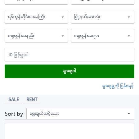
ရန်ကုန်တိုင်းဒေသကြီး
မြို့နယ်အားလုံး
ဈေးနှုန်းအနည်း
ဈေးနှုန်းအများ
ရှာဖွေပါ
ရှာဖွေမှု့ကို ပြန်စရန်
SALE
RENT
ရွေးချယ်သင့်သော
Sort by