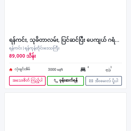
ရန်ကင်း, သုခိတာလမ်း, ပြင်ဆင်ပြီး ပေကျယ် ဂရံလုံးချင်းအရောင်း
ရန်ကင်း | ရန်ကုန်တိုင်းဒေသကြီး
89,000 သိန်း
4
3
လုံးချင်းအိမ်
3000 sqft
အသေးစိတ် ကြည့်ပါ
ဖုန်းဆက်ရန်
အီးမေးလ် ပို့ပါ