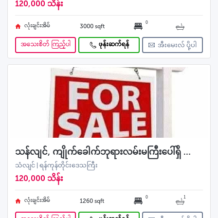
120,000 သိန်း
0
လုံးချင်းအိမ်
3000 sqft
အသေးစိတ် ကြည့်ပါ
ဖုန်းဆက်ရန်
အီးမေးလ် ပို့ပါ
သန်လျင်, ကျိုက်ခေါက်ဘုရားလမ်းမကြီးပေါ်ရှိ ဘိုးဘွားပိုင် ဂိုထောင်အရောင်း
သံလျင် | ရန်ကုန်တိုင်းဒေသကြီး
120,000 သိန်း
0
1
လုံးချင်းအိမ်
1260 sqft