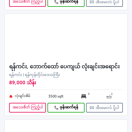
အသေးစိတ် ကြည့်ပါ
ဖုန်းဆက်ရန်
အီးမေးလ် ပို့ပါ
ရန်ကင်း, ဘောက်ထော် ပေကျယ် လုံးချင်းအရောင်း
ရန်ကင်း | ရန်ကုန်တိုင်းဒေသကြီး
89,000 သိန်း
0
2
လုံးချင်းအိမ်
3500 sqft
အသေးစိတ် ကြည့်ပါ
ဖုန်းဆက်ရန်
အီးမေးလ် ပို့ပါ