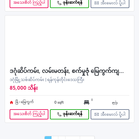
အသေးစိတ် ကြည့်ပါ
ဖုန်းဆက်ရန်
အီးမေးလ် ပို့ပါ
ဒဂုံဆိပ်ကမ်း, လမ်းမတန်း, စက်မှုဇုံ မြေကွက်ကျယ်အရောင်း
ဒဂုံမြို့သစ်ဆိပ်ကမ်း | ရန်ကုန်တိုင်းဒေသကြီး
85,000 သိန်း
0
ခြံ ၊ မြေကွက်
0 sqft
အသေးစိတ် ကြည့်ပါ
ဖုန်းဆက်ရန်
အီးမေးလ် ပို့ပါ