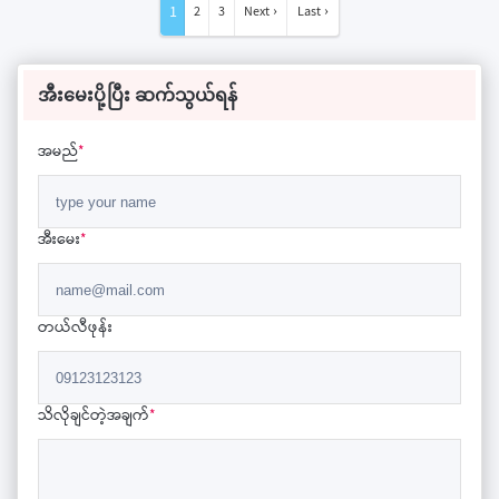
1
2
3
Next ›
Last ›
အီးမေးပို့ပြီး ဆက်သွယ်ရန်
အမည်
*
အီးမေး
*
တယ်လီဖုန်း
သိလိုချင်တဲ့အချက်
*