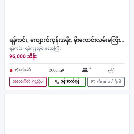
ရန်ကင်း, ကျောက်ကုန်းအနီး, မိုးကောင်းလမ်းမကြီးပေါ်ရှိ 2RCဂရံ လုံးချင်းအရောင်း
ရန်ကင်း | ရန်ကုန်တိုင်းဒေသကြီး
96,000 သိန်း
5
2
လုံးချင်းအိမ်
2000 sqft
အသေးစိတ် ကြည့်ပါ
ဖုန်းဆက်ရန်
အီးမေးလ် ပို့ပါ