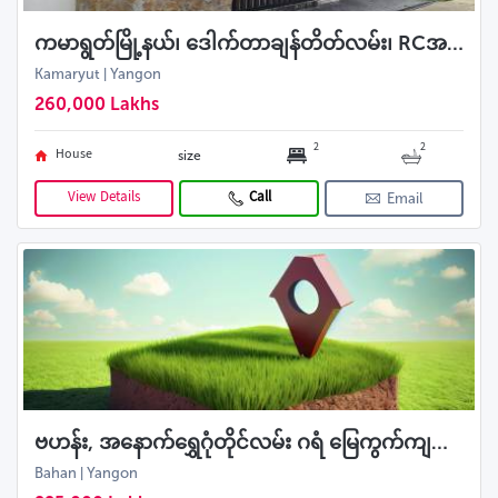
ကမာရွတ်မြို့နယ်၊ ဒေါက်တာချန်တိတ်လမ်း၊ RCအရောင်း။
Kamaryut | Yangon
260,000 Lakhs
2
2
House
size
View Details
Call
Email
ဗဟန်း, အနောက်ရွှေဂုံတိုင်လမ်း ဂရံ မြေကွက်ကျယ် ရောင်းမည်
Bahan | Yangon