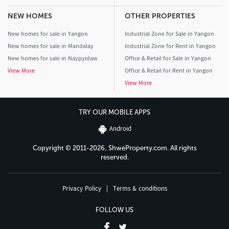
NEW HOMES
OTHER PROPERTIES
New homes for sale in Yangon
Industrial Zone for Sale in Yangon
New homes for sale in Mandalay
Industrial Zone for Rent in Yangon
New homes for sale in Naypyidaw
Office & Retail for Sale in Yangon
View More
Office & Retail for Rent in Yangon
View More
TRY OUR MOBILE APPS
Android
Copyright © 2011-2026, ShweProperty.com. All rights
reserved.
Privacy Policy
|
Terms & conditions
FOLLOW US