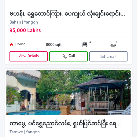
ဗဟန်း, ရွှေတောင်ကြား, ပေကျယ် လုံးချင်းရောင်းမည်
Bahan | Yangon
95,000 Lakhs
4
3
House
8000 sqft
View Details
Call
Email
တာမွေ, ပင်ရွှေညောင်လမ်း, ရှယ်ပြင်ဆင်ပြီး ရေကူးကန်ပါ လုံးချင်းအရောင်း
Tamwe | Yangon