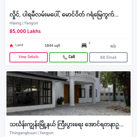
လှိုင်, ပါရမီလမ်းမပေါ်, မောင်ဝိတ် ဂရံမြေကွက်ရောင်းမည်
Hlaing | Yangon
85,000 Lakhs
0
Land
5844 sqft
View Details
Call
Email
သင်္ဃန်းကျွန်းမြို့နယ် ကြီးပွားရေး အောင်ရတနာဥယျာဥ်အိမ်ရာရှိ ပြင်ဆင်ပြီး အသင့်နေ လုံးချင်းအိမ် ရောင်းမည်
Thingangkuun | Yangon