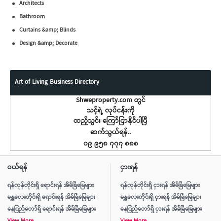
Architects
Bathroom
Curtains &amp; Blinds
Design &amp; Decorate
Art of Living Business Directory
Shweproperty.com တွင်
သင့်ရဲ့ လုပ်ငန်းကို
ထည့်သွင်း ကြော်ငြာနိုင်ပါပြီ
ဆက်သွယ်ရန်..
၀၉ ၉၅၈ ၇၇၇ ၈၈၈
ဝယ်ရန်
ငှားရန်
ရန်ကုန်တိုင်းရှိ ရောင်းရန် အိမ်ခြံမြေများ
ရန်ကုန်တိုင်းရှိ ငှားရန် အိမ်ခြံမြေများ
မန္တလေးတိုင်းရှိ ရောင်းရန် အိမ်ခြံမြေများ
မန္တလေးတိုင်းရှိ ငှားရန် အိမ်ခြံမြေများ
နေပြည်တော်ရှိ ရောင်းရန် အိမ်ခြံမြေများ
နေပြည်တော်ရှိ ငှားရန် အိမ်ခြံမြေများ