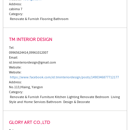
Address:
cabima 7
Category:
Renovate & Furnish
Flooring
Bathroom
TM INTERIOR DESIGN
Tel:
09965624414,09961012007
Email:
id.tminteriordesign@gmail.com
Website:
Website
:
https://www.facebook.com/id.tminteriordesign/posts/1490346877712177
Address:
No.113,Hlaing, Yangon
Category:
Renovate & Furnish
Furniture
Kitchen
Lighting
Renovate
Bedroom
Living
Style and Home Services
Bathroom
Design & Decorate
GLORY ART CO.,LTD