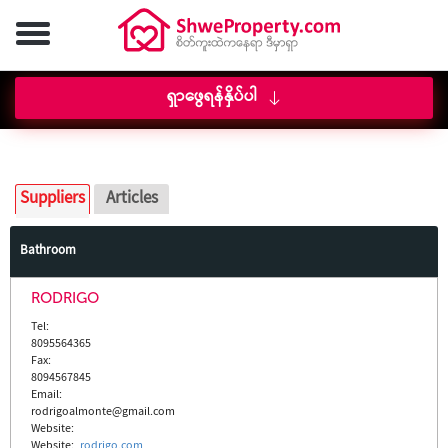
ရှာဖွေရန်နှိပ်ပါ
Suppliers
Articles
Bathroom
RODRIGO
Tel:
8095564365
Fax:
8094567845
Email:
rodrigoalmonte@gmail.com
Website:
Website
:
rodrigo.com