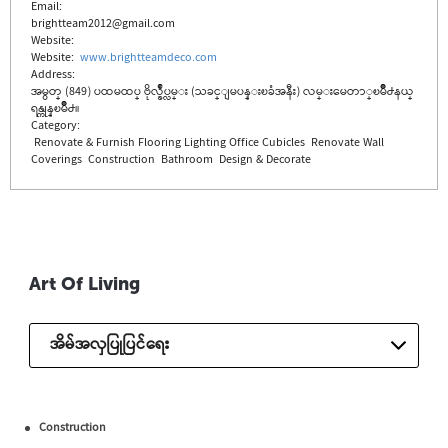
Email:
brightteam2012@gmail.com
Website:
Website
:
www.brightteamdeco.com
Address:
အမွတ္ (849) ပထမထပ္ ဗိုလ္ခ်ဳပ္လမ္း (သခင္ျမပန္းၿခံအနီး) လမ္းမေတာ္ၿမိဳ႕နယ္
ရန္ကုန္ၿမိဳ႕။
Category:
Renovate & Furnish
Flooring
Lighting
Office Cubicles
Renovate
Wall
Coverings
Construction
Bathroom
Design & Decorate
Art Of Living
အိမ်အလှပြုပြင်ရေး
Construction