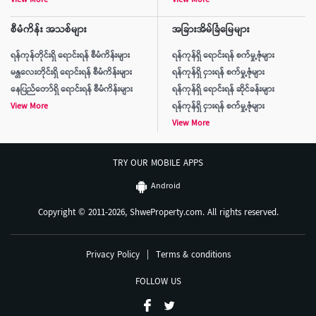
View More
View More
စီမံကိန်း အသစ်များ
အခြားအိမ်ခြံမြေများ
ရန်ကုန်တိုင်းရှိ ရောင်းရန် စီမံကိန်းများ
ရန်ကုန်ရှိ ရောင်းရန် စက်မှု့ဇုံများ
မန္တလေးတိုင်းရှိ ရောင်းရန် စီမံကိန်းများ
ရန်ကုန်ရှိ ငှားရန် စက်မှု့ဇုံများ
နေပြည်တော်ရှိ ရောင်းရန် စီမံကိန်းများ
ရန်ကုန်ရှိ ရောင်းရန် ဆိုင်ခန်းများ
View More
ရန်ကုန်ရှိ ငှားရန် စက်မှု့ဇုံများ
View More
TRY OUR MOBILE APPS
Android
Copyright © 2011-2026, ShweProperty.com. All rights reserved.
Privacy Policy
|
Terms & conditions
FOLLOW US