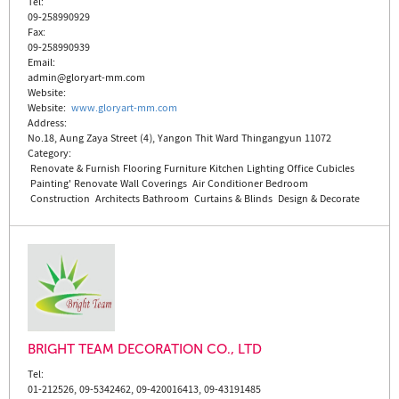
Tel:
09-258990929
Fax:
09-258990939
Email:
admin@gloryart-mm.com
Website:
Website
:
www.gloryart-mm.com
Address:
No.18, Aung Zaya Street (4), Yangon Thit Ward Thingangyun 11072
Category:
Renovate & Furnish
Flooring
Furniture
Kitchen
Lighting
Office Cubicles
Painting'
Renovate
Wall Coverings
Air Conditioner
Bedroom
Construction
Architects
Bathroom
Curtains & Blinds
Design & Decorate
BRIGHT TEAM DECORATION CO., LTD
Tel:
01-212526, 09-5342462, 09-420016413, 09-43191485