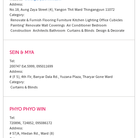
Address:
No.18, Aung Zaya Street (4), Yangon Thit Ward Thingangyun 11072
Category:
Renovate & Furnish
Flooring
Furniture
Kitchen
Lighting
Office Cubicles
Painting'
Renovate
Wall Coverings
Air Conditioner
Bedroom
Construction
Architects
Bathroom
Curtains & Blinds
Design & Decorate
SEIN & MYA
Tel:
200747 Ext.5999, 095011699
Address:
# (F 5), 4th Flr, Banyar Dala Rd., Yuzana Plaza, Tharyar Gone Ward
Category:
Curtains & Blinds
PHYO PHYO WIN
Tel:
720896, 724852, 095086172
Address:
# 57/A, Hledan Rd., Ward (8)