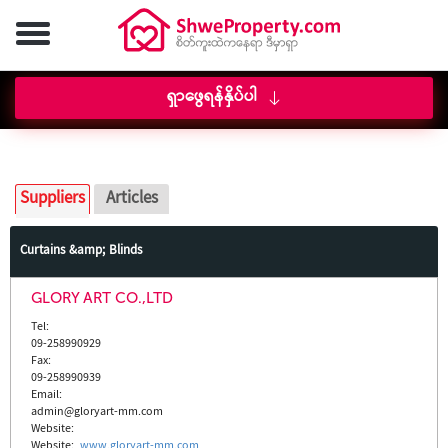
ရှာဖွေရန်နှိပ်ပါ
Suppliers
Articles
Curtains &amp; Blinds
GLORY ART CO.,LTD
Tel:
09-258990929
Fax:
09-258990939
Email:
admin@gloryart-mm.com
Website:
Website
:
www.gloryart-mm.com