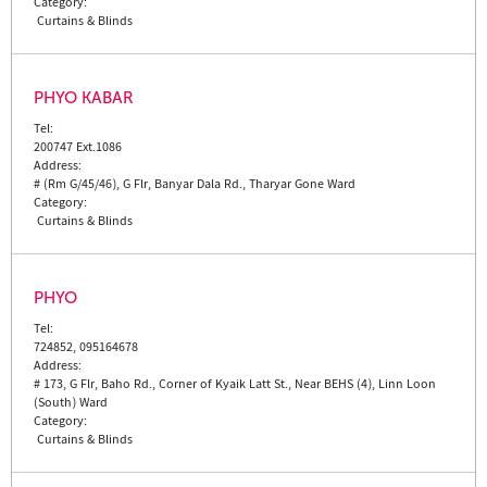
Category:
Curtains & Blinds
PHYO KABAR
Tel:
200747 Ext.1086
Address:
# (Rm G/45/46), G Flr, Banyar Dala Rd., Tharyar Gone Ward
Category:
Curtains & Blinds
PHYO
Tel:
724852, 095164678
Address:
# 173, G Flr, Baho Rd., Corner of Kyaik Latt St., Near BEHS (4), Linn Loon
(South) Ward
Category:
Curtains & Blinds