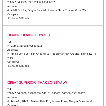
200747 Ext 4338, 095135938, 095036932
Address:
# (A-28), 3rd Flr, Banyar Dala Rd., Yuzana Plaza, Tharyar Gone Ward
Category:
Curtains & Blinds
HLAING HLAING PHYOE [1]
Tel:
# 701360, 518202, 095505116
Address:
# (Rm Sa Lone-25), San Chaung St., Padonmar Play Ground, Shin Saw Pu
Ward
Category:
Curtains & Blinds
GREAT SUPERIOR (THAR LON KYAW)
Tel:
200747 Ext.5800, 099050230, 546151, 700682, 548966, 095186667
Address:
# (Rm-A-7), 4th Flr, Banyar Dala Rd., Yuzana Plaza, Tharyar Gone Ward
Category: