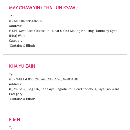
MAY CHAW YIN ( THA LUN KYAW )
Tel:
098645686, 095136566
Address:
# 154, West Race Course Rd., Near U Chit Maung Housing, Tarmway Gyee
(Kha) Ward
Category:
Curtains & Blinds
KHA YU EAIN
Tel:
# 557448 Ext.856, 243542, 73037776, 098034582
Address:
# (Rm G/5), Bldg 1/A, Kaba Aye Pagoda Rd., Pearl Condo B, Saya San Ward
Category:
Curtains & Blinds
K & H
Tel: