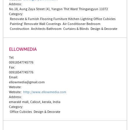
Address:
No.18, Aung Zaya Street (4), Yangon Thit Ward Thingangyun 11072
Category:
Renovate & Furnish
Flooring
Furniture
Kitchen
Lighting
Office Cubicles
Painting'
Renovate
Wall Coverings
Air Conditioner
Bedroom
Construction
Architects
Bathroom
Curtains & Blinds
Design & Decorate
ELLOWMEDIA
Tel:
00918547745776
Fax:
00918547745776
Email:
ellowmedia@gmail.com
Website:
Website
:
http://www.ellowmedia.com
Address:
emarald mall, Calicut, kerala, India
Category:
Office Cubicles
Design & Decorate