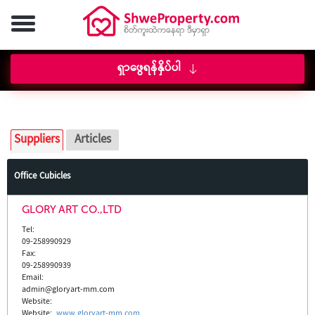
ရှာဖွေရန်နှိပ်ပါ
Suppliers
Articles
Office Cubicles
GLORY ART CO.,LTD
Tel:
09-258990929
Fax:
09-258990939
Email:
admin@gloryart-mm.com
Website:
Website
:
www.gloryart-mm.com