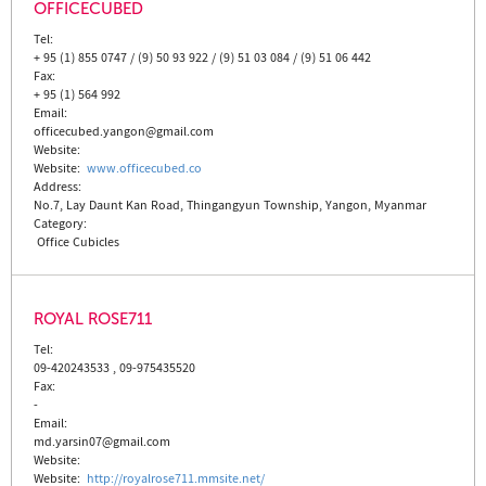
OFFICECUBED
Tel:
+ 95 (1) 855 0747 / (9) 50 93 922 / (9) 51 03 084 / (9) 51 06 442
Fax:
+ 95 (1) 564 992
Email:
officecubed.yangon@gmail.com
Website:
Website
:
www.officecubed.co
Address:
No.7, Lay Daunt Kan Road, Thingangyun Township, Yangon, Myanmar
Category:
Office Cubicles
ROYAL ROSE711
Tel:
09-420243533 , 09-975435520
Fax:
-
Email:
md.yarsin07@gmail.com
Website:
Website
:
http://royalrose711.mmsite.net/