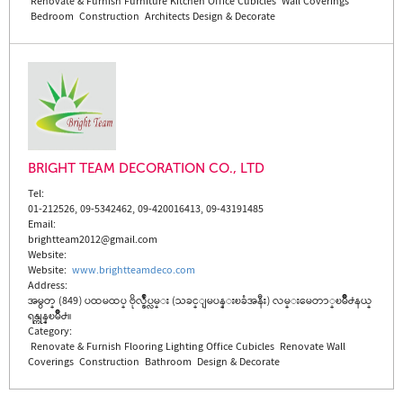
Renovate & Furnish
Furniture
Kitchen
Office Cubicles
Wall Coverings
Bedroom
Construction
Architects
Design & Decorate
BRIGHT TEAM DECORATION CO., LTD
Tel:
01-212526, 09-5342462, 09-420016413, 09-43191485
Email:
brightteam2012@gmail.com
Website:
Website
:
www.brightteamdeco.com
Address:
အမွတ္ (849) ပထမထပ္ ဗိုလ္ခ်ဳပ္လမ္း (သခင္ျမပန္းၿခံအနီး) လမ္းမေတာ္ၿမိဳ႕နယ္
ရန္ကုန္ၿမိဳ႕။
Category:
Renovate & Furnish
Flooring
Lighting
Office Cubicles
Renovate
Wall
Coverings
Construction
Bathroom
Design & Decorate