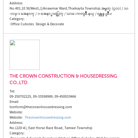
Address:
No.401,10 St(West),1/Anawmar Ward,Tharkayta Township.အမွတ္ (၄၀၁) / ၁၀
-လမ္း အေနာက္ / ၁-အေနာ္မာရပ္ကြက္ / သာေကတျမိဳ.နယ္ / ရန္ကုန္ျမိဳ.။
Category:
Office Cubicles
Design & Decorate
THE CROWN CONSTRUCTION & HOUSEDRESSING
CO.,LTD
Tel:
09-250702225, 09-33598989, 09-450033466
Email:
tcinform@thecrownhousedressing.com
Website:
Website
:
Thecrownhousedressing.com
Address:
No.(220-A), East Horse Race Road, Tamwe Township
Category: